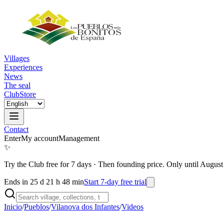
Villages
Experiences
News
The seal
Club
Store
Contact
Enter
My account
Management
✨
Try the Club free for 7 days
·
Then founding price. Only until August
Ends in 25 d 21 h 48 min
Start 7-day free trial
Inicio
/
Pueblos
/
Vilanova dos Infantes
/
Videos