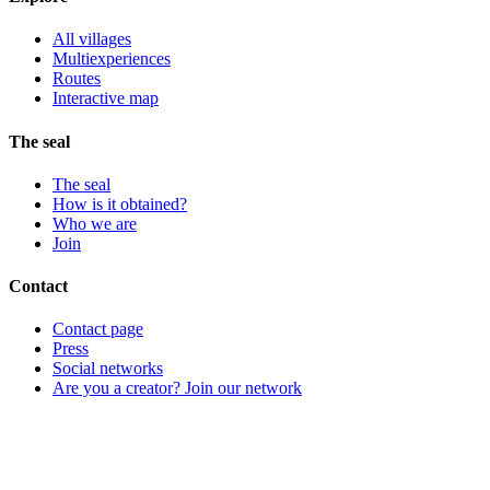
All villages
Multiexperiences
Routes
Interactive map
The seal
The seal
How is it obtained?
Who we are
Join
Contact
Contact page
Press
Social networks
Are you a creator? Join our network