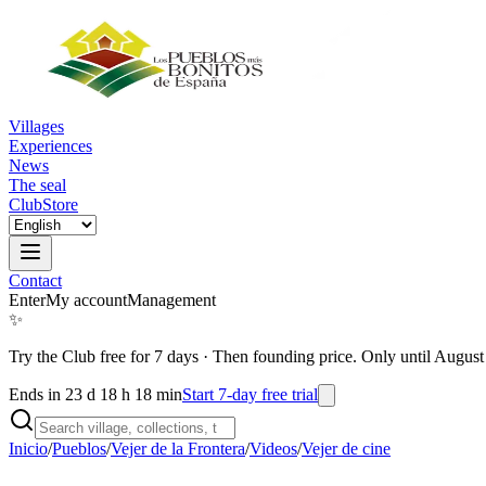
Villages
Experiences
News
The seal
Club
Store
Contact
Enter
My account
Management
✨
Try the Club free for 7 days
·
Then founding price. Only until August
Ends in 23 d 18 h 18 min
Start 7-day free trial
Inicio
/
Pueblos
/
Vejer de la Frontera
/
Videos
/
Vejer de cine