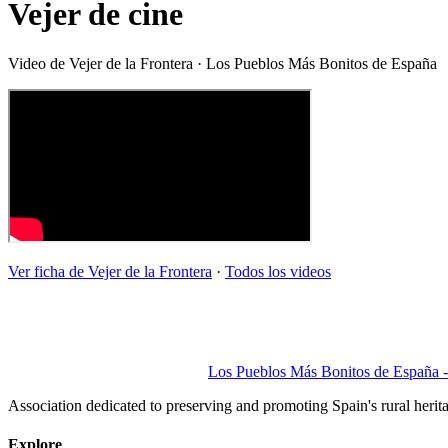
Vejer de cine
Video de
Vejer de la Frontera
· Los Pueblos Más Bonitos de España
Ver ficha de
Vejer de la Frontera
·
Todos los videos
Los Pueblos Más Bonitos de España - 
Association dedicated to preserving and promoting Spain's rural herit
Explore