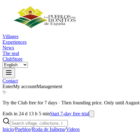
Villages
Experiences
News
The seal
Club
Store
Contact
Enter
My account
Management
✨
Try the Club free for 7 days
·
Then founding price. Only until August
Ends in 24 d 13 h 5 min
Start 7-day free trial
Inicio
/
Pueblos
/
Roda de Isábena
/
Videos