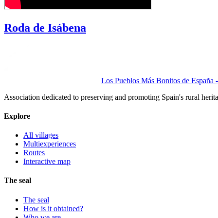
Roda de Isábena
Los Pueblos Más Bonitos de España - 
Association dedicated to preserving and promoting Spain's rural herit
Explore
All villages
Multiexperiences
Routes
Interactive map
The seal
The seal
How is it obtained?
Who we are