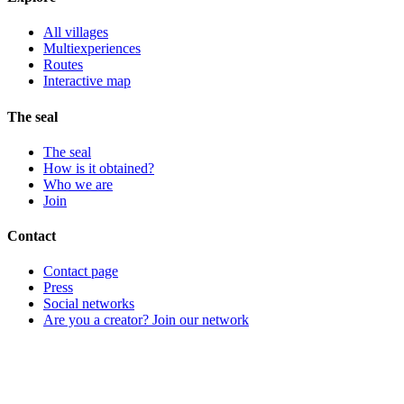
All villages
Multiexperiences
Routes
Interactive map
The seal
The seal
How is it obtained?
Who we are
Join
Contact
Contact page
Press
Social networks
Are you a creator? Join our network