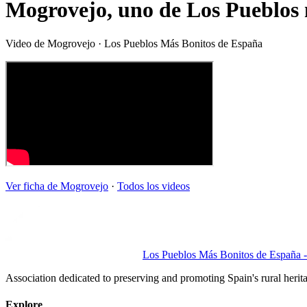
Mogrovejo, uno de Los Pueblos
Video de
Mogrovejo
· Los Pueblos Más Bonitos de España
Ver ficha de
Mogrovejo
·
Todos los videos
Los Pueblos Más Bonitos de España - 
Association dedicated to preserving and promoting Spain's rural herit
Explore