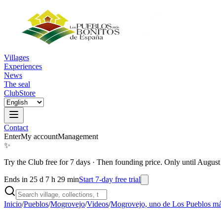
Villages
Experiences
News
The seal
Club
Store
Contact
Enter
My account
Management
✨
Try the Club free for 7 days
·
Then founding price. Only until August
Ends in 25 d 7 h 29 min
Start 7-day free trial
Inicio
/
Pueblos
/
Mogrovejo
/
Videos
/
Mogrovejo, uno de Los Pueblos má