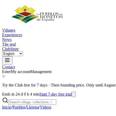
Villages
Experiences
News
The seal
Club
Store
Contact
Enter
My account
Management
✨
Try the Club free for 7 days
·
Then founding price. Only until August
Ends in 24 d 0 h 4 min
Start 7-day free trial
Inicio
/
Pueblos
/
Llerena
/
Videos