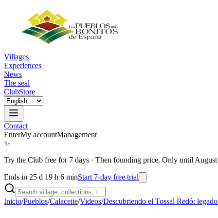
Villages
Experiences
News
The seal
Club
Store
Contact
Enter
My account
Management
✨
Try the Club free for 7 days
·
Then founding price. Only until August
Ends in 25 d 19 h 6 min
Start 7-day free trial
Inicio
/
Pueblos
/
Calaceite
/
Videos
/
Descubriendo el Tossal Redó: legado