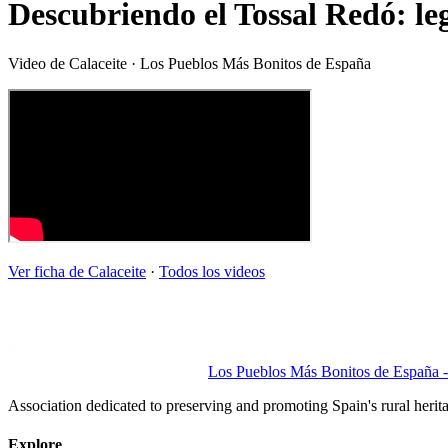
Descubriendo el Tossal Redó: le
Video de
Calaceite
· Los Pueblos Más Bonitos de España
Ver ficha de
Calaceite
·
Todos los videos
Los Pueblos Más Bonitos de España - 
Association dedicated to preserving and promoting Spain's rural herit
Explore