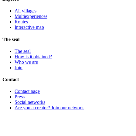
All villages
Multiexperiences
Routes
Interactive map
The seal
The seal
How is it obtained?
Who we are
Join
Contact
Contact page
Press
Social networks
Are you a creator? Join our network