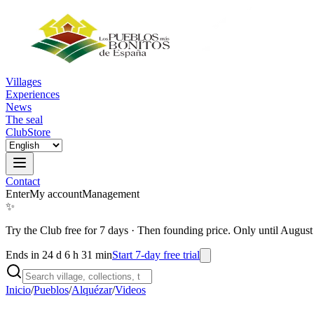
Villages
Experiences
News
The seal
Club
Store
Contact
Enter
My account
Management
✨
Try the Club free for 7 days
·
Then founding price. Only until August
Ends in 24 d 6 h 31 min
Start 7-day free trial
Inicio
/
Pueblos
/
Alquézar
/
Videos