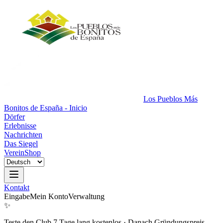
Los Pueblos Más
Bonitos de España - Inicio
Dörfer
Erlebnisse
Nachrichten
Das Siegel
Verein
Shop
Kontakt
Eingabe
Mein Konto
Verwaltung
✨
Teste den Club 7 Tage lang kostenlos
·
Danach Gründungspreis.