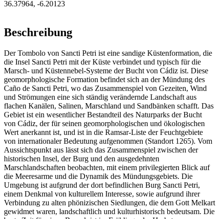
36.37964
,
-6.20123
Beschreibung
Der Tombolo von Sancti Petri ist eine sandige Küstenformation, die
die Insel Sancti Petri mit der Küste verbindet und typisch für die
Marsch- und Küstennebel-Systeme der Bucht von Cádiz ist. Diese
geomorphologische Formation befindet sich an der Mündung des
Caño de Sancti Petri, wo das Zusammenspiel von Gezeiten, Wind
und Strömungen eine sich ständig verändernde Landschaft aus
flachen Kanälen, Salinen, Marschland und Sandbänken schafft. Das
Gebiet ist ein wesentlicher Bestandteil des Naturparks der Bucht
von Cádiz, der für seinen geomorphologischen und ökologischen
Wert anerkannt ist, und ist in die Ramsar-Liste der Feuchtgebiete
von internationaler Bedeutung aufgenommen (Standort 1265). Vom
Aussichtspunkt aus lässt sich das Zusammenspiel zwischen der
historischen Insel, der Burg und den ausgedehnten
Marschlandschaften beobachten, mit einem privilegierten Blick auf
die Meeresarme und die Dynamik des Mündungsgebiets. Die
Umgebung ist aufgrund der dort befindlichen Burg Sancti Petri,
einem Denkmal von kulturellem Interesse, sowie aufgrund ihrer
Verbindung zu alten phönizischen Siedlungen, die dem Gott Melkart
gewidmet waren, landschaftlich und kulturhistorisch bedeutsam. Die