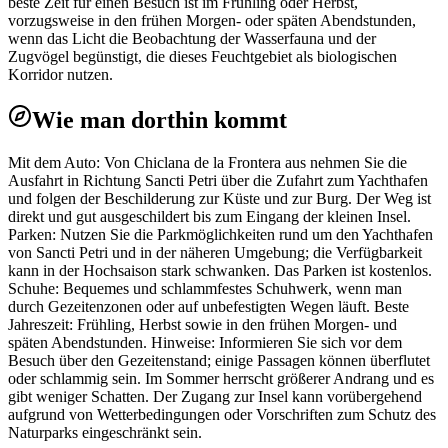
beste Zeit für einen Besuch ist im Frühling oder Herbst,
vorzugsweise in den frühen Morgen- oder späten Abendstunden,
wenn das Licht die Beobachtung der Wasserfauna und der
Zugvögel begünstigt, die dieses Feuchtgebiet als biologischen
Korridor nutzen.
Wie man dorthin kommt
Mit dem Auto: Von Chiclana de la Frontera aus nehmen Sie die
Ausfahrt in Richtung Sancti Petri über die Zufahrt zum Yachthafen
und folgen der Beschilderung zur Küste und zur Burg. Der Weg ist
direkt und gut ausgeschildert bis zum Eingang der kleinen Insel.
Parken: Nutzen Sie die Parkmöglichkeiten rund um den Yachthafen
von Sancti Petri und in der näheren Umgebung; die Verfügbarkeit
kann in der Hochsaison stark schwanken. Das Parken ist kostenlos.
Schuhe: Bequemes und schlammfestes Schuhwerk, wenn man
durch Gezeitenzonen oder auf unbefestigten Wegen läuft. Beste
Jahreszeit: Frühling, Herbst sowie in den frühen Morgen- und
späten Abendstunden. Hinweise: Informieren Sie sich vor dem
Besuch über den Gezeitenstand; einige Passagen können überflutet
oder schlammig sein. Im Sommer herrscht größerer Andrang und es
gibt weniger Schatten. Der Zugang zur Insel kann vorübergehend
aufgrund von Wetterbedingungen oder Vorschriften zum Schutz des
Naturparks eingeschränkt sein.