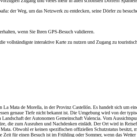
bevorzugten Zugang und vieles mehr in allen schönsten Dörfern Spanien
paña: der Weg, um das Netzwerk zu entdecken, seine Dörfer zu besuch
erhalten, wenn Sie Ihren GPS-Besuch validieren.
e vollständigste interaktive Karte zu nutzen und Zugang zu touristisc
on La Mata de Morella, in der Provinz Castellón. Es handelt sich um ein
sen genaue Tiefe nicht bekannt ist. Die Umgebung wird von der typisch
en Landschaft der Autonomen Gemeinschaft Valencia. Vom Aussichtspu
re, die zum Ausruhen und Nachdenken einlädt. Der Ort wird in Reisefü
ata. Obwohl er keinen spezifischen offiziellen Schutzstatus besitzt, 
e Zeit für einen Besuch ist im Frühling oder Sommer, wenn das Wetter 