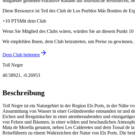
Mitglieder genießen exklusive Rabatte auf touristische Ressourcen, 
Diese Ressource ist Teil des Club de Los Pueblos Más Bonitos de Es
+
10
PTS
Mit dem Club
Wenn Sie Mitglied des Clubs wären, würden Sie an diesem Punkt 10 
Wir empfehlen Ihnen, dem Club beizutreten, um Preise zu gewinnen, di
Dem Club beitreten
Toll Negre
40.58921
,
-0.26953
Beschreibung
Toll Negre ist ein Naturgebiet in der Region Els Ports, in der Nähe v
Ansammlung von Wasser in einer Geländesenke entstanden ist und des
Eichen und Bergsträucher in einer atemberaubenden und einzigartig
von Felsen und Bäumen, in einer wilden und beschaulichen Atmosphä
Mata de Morella genannt, neben Les Calderetes und dem Tossal de la M
Reiseführern zu einem Wahrzeichen der Natur von Els Ports. Die best