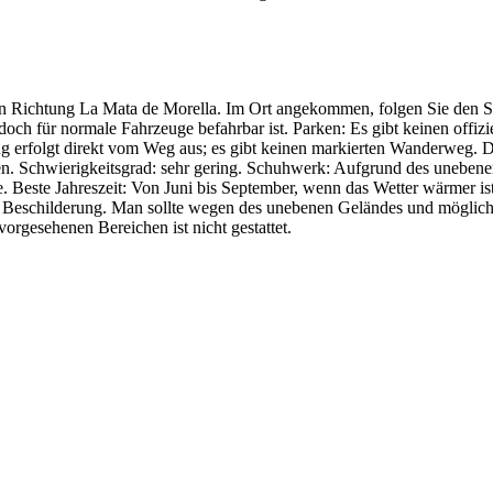
 Richtung La Mata de Morella. Im Ort angekommen, folgen Sie den Sch
edoch für normale Fahrzeuge befahrbar ist. Parken: Es gibt keinen offi
 erfolgt direkt vom Weg aus; es gibt keinen markierten Wanderweg. D
ten. Schwierigkeitsgrad: sehr gering. Schuhwerk: Aufgrund des unebe
Beste Jahreszeit: Von Juni bis September, wenn das Wetter wärmer is
elle Beschilderung. Man sollte wegen des unebenen Geländes und möglic
vorgesehenen Bereichen ist nicht gestattet.