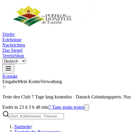
Dörfer
Erlebnisse
Nachrichten
Das Siegel
Verein
Shop
Kontakt
Eingabe
Mein Konto
Verwaltung
✨
Teste den Club 7 Tage lang kostenlos
·
Danach Gründungspreis. Nur 
Endet in 23 d 3 h 48 min
7 Tage gratis testen
Startseite
/
Touristische Ressourcen
/