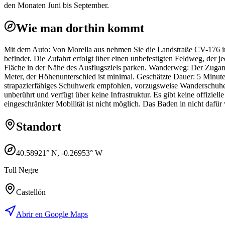
den Monaten Juni bis September.
Wie man dorthin kommt
Mit dem Auto: Von Morella aus nehmen Sie die Landstraße CV-176 in
befindet. Die Zufahrt erfolgt über einen unbefestigten Feldweg, der j
Fläche in der Nähe des Ausflugsziels parken. Wanderweg: Der Zugang
Meter, der Höhenunterschied ist minimal. Geschätzte Dauer: 5 Minu
strapazierfähiges Schuhwerk empfohlen, vorzugsweise Wanderschuhe. 
unberührt und verfügt über keine Infrastruktur. Es gibt keine offizi
eingeschränkter Mobilität ist nicht möglich. Das Baden in nicht dafür 
Standort
40.58921
° N,
-0.26953
° W
Toll Negre
Castellón
Abrir en Google Maps