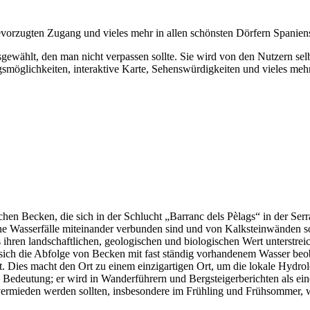
bevorzugten Zugang und vieles mehr in allen schönsten Dörfern Spanien
gewählt, den man nicht verpassen sollte.
Sie wird von den Nutzern selb
smöglichkeiten, interaktive Karte, Sehenswürdigkeiten und vieles mehr
chen Becken, die sich in der Schlucht „Barranc dels Pèlags“ in der Ser
eine Wasserfälle miteinander verbunden sind und von Kalksteinwänden 
 ihren landschaftlichen, geologischen und biologischen Wert unterstreich
 sich die Abfolge von Becken mit fast ständig vorhandenem Wasser beo
cht. Dies macht den Ort zu einem einzigartigen Ort, um die lokale Hyd
 Bedeutung; er wird in Wanderführern und Bergsteigerberichten als einer
 vermieden werden sollten, insbesondere im Frühling und Frühsommer, 