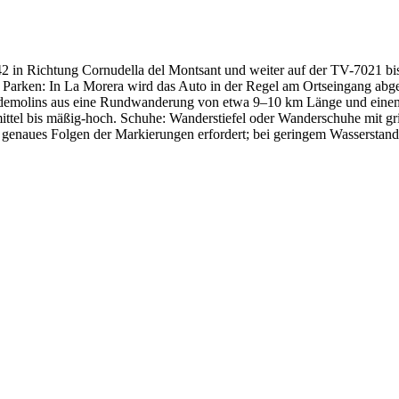
2 in Richtung Cornudella del Montsant und weiter auf der TV-7021 bi
arken: In La Morera wird das Auto in der Regel am Ortseingang abgest
demolins aus eine Rundwanderung von etwa 9–10 km Länge und einem
mittel bis mäßig-hoch. Schuhe: Wanderstiefel oder Wanderschuhe mit gr
n genaues Folgen der Markierungen erfordert; bei geringem Wasserstand