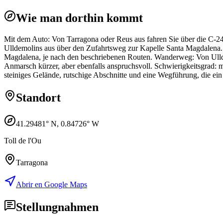
Wie man dorthin kommt
Mit dem Auto: Von Tarragona oder Reus aus fahren Sie über die C-24
Ulldemolins aus über den Zufahrtsweg zur Kapelle Santa Magdalena. P
Magdalena, je nach den beschriebenen Routen. Wanderweg: Von Ull
Anmarsch kürzer, aber ebenfalls anspruchsvoll. Schwierigkeitsgrad: 
steiniges Gelände, rutschige Abschnitte und eine Wegführung, die ei
Standort
41.29481
° N,
0.84726
° W
Toll de l'Ou
Tarragona
Abrir en Google Maps
Stellungnahmen