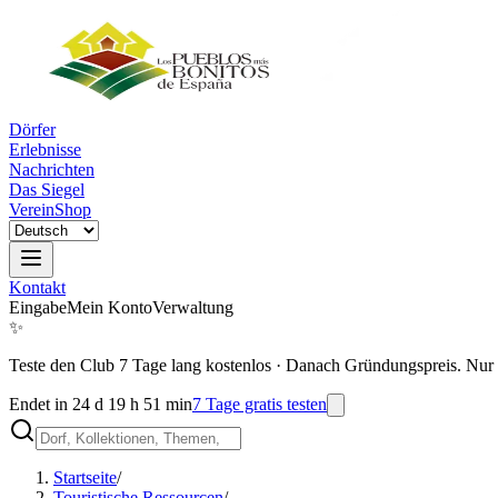
Dörfer
Erlebnisse
Nachrichten
Das Siegel
Verein
Shop
Kontakt
Eingabe
Mein Konto
Verwaltung
✨
Teste den Club 7 Tage lang kostenlos
·
Danach Gründungspreis. Nur 
Endet in 24 d 19 h 51 min
7 Tage gratis testen
Startseite
/
Touristische Ressourcen
/