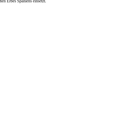
chen Erbes Spaniens einsetzt.