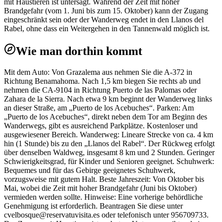
mit Haustieren ist untersagt. Während der Zeit mit hoher
Brandgefahr (vom 1. Juni bis zum 15. Oktober) kann der Zugang
eingeschränkt sein oder der Wanderweg endet in den Llanos del
Rabel, ohne dass ein Weitergehen in den Tannenwald möglich ist.
Wie man dorthin kommt
Mit dem Auto: Von Grazalema aus nehmen Sie die A-372 in
Richtung Benamahoma. Nach 1,5 km biegen Sie rechts ab und
nehmen die CA-9104 in Richtung Puerto de las Palomas oder
Zahara de la Sierra. Nach etwa 9 km beginnt der Wanderweg links
an dieser Straße, am „Puerto de los Acebuches“. Parken: Am
„Puerto de los Acebuches“, direkt neben dem Tor am Beginn des
Wanderwegs, gibt es ausreichend Parkplätze. Kostenloser und
ausgewiesener Bereich. Wanderweg: Lineare Strecke von ca. 4 km
hin (1 Stunde) bis zu den „Llanos del Rabel“. Der Rückweg erfolgt
über denselben Waldweg, insgesamt 8 km und 2 Stunden. Geringer
Schwierigkeitsgrad, für Kinder und Senioren geeignet. Schuhwerk:
Bequemes und für das Gebirge geeignetes Schuhwerk,
vorzugsweise mit gutem Halt. Beste Jahreszeit: Von Oktober bis
Mai, wobei die Zeit mit hoher Brandgefahr (Juni bis Oktober)
vermieden werden sollte. Hinweise: Eine vorherige behördliche
Genehmigung ist erforderlich. Beantragen Sie diese unter
cvelbosque@reservatuvisita.es oder telefonisch unter 956709733.