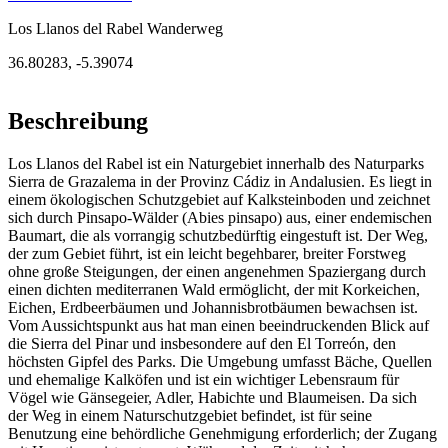
Los Llanos del Rabel Wanderweg
36.80283
,
-5.39074
Beschreibung
Los Llanos del Rabel ist ein Naturgebiet innerhalb des Naturparks
Sierra de Grazalema in der Provinz Cádiz in Andalusien. Es liegt in
einem ökologischen Schutzgebiet auf Kalksteinboden und zeichnet
sich durch Pinsapo-Wälder (Abies pinsapo) aus, einer endemischen
Baumart, die als vorrangig schutzbedürftig eingestuft ist. Der Weg,
der zum Gebiet führt, ist ein leicht begehbarer, breiter Forstweg
ohne große Steigungen, der einen angenehmen Spaziergang durch
einen dichten mediterranen Wald ermöglicht, der mit Korkeichen,
Eichen, Erdbeerbäumen und Johannisbrotbäumen bewachsen ist.
Vom Aussichtspunkt aus hat man einen beeindruckenden Blick auf
die Sierra del Pinar und insbesondere auf den El Torreón, den
höchsten Gipfel des Parks. Die Umgebung umfasst Bäche, Quellen
und ehemalige Kalköfen und ist ein wichtiger Lebensraum für
Vögel wie Gänsegeier, Adler, Habichte und Blaumeisen. Da sich
der Weg in einem Naturschutzgebiet befindet, ist für seine
Benutzung eine behördliche Genehmigung erforderlich; der Zugang