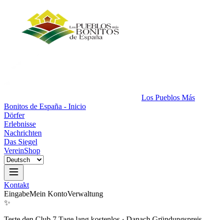
Los Pueblos Más
Bonitos de España - Inicio
Dörfer
Erlebnisse
Nachrichten
Das Siegel
Verein
Shop
Kontakt
Eingabe
Mein Konto
Verwaltung
✨
Teste den Club 7 Tage lang kostenlos
·
Danach Gründungspreis.