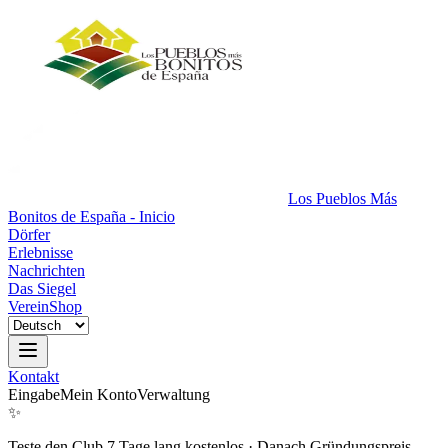
Los Pueblos Más
Bonitos de España - Inicio
Dörfer
Erlebnisse
Nachrichten
Das Siegel
Verein
Shop
Kontakt
Eingabe
Mein Konto
Verwaltung
✨
Teste den Club 7 Tage lang kostenlos
·
Danach Gründungspreis.