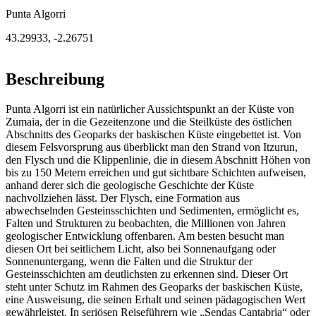
Punta Algorri
43.29933
,
-2.26751
Beschreibung
Punta Algorri ist ein natürlicher Aussichtspunkt an der Küste von
Zumaia, der in die Gezeitenzone und die Steilküste des östlichen
Abschnitts des Geoparks der baskischen Küste eingebettet ist. Von
diesem Felsvorsprung aus überblickt man den Strand von Itzurun,
den Flysch und die Klippenlinie, die in diesem Abschnitt Höhen von
bis zu 150 Metern erreichen und gut sichtbare Schichten aufweisen,
anhand derer sich die geologische Geschichte der Küste
nachvollziehen lässt. Der Flysch, eine Formation aus
abwechselnden Gesteinsschichten und Sedimenten, ermöglicht es,
Falten und Strukturen zu beobachten, die Millionen von Jahren
geologischer Entwicklung offenbaren. Am besten besucht man
diesen Ort bei seitlichem Licht, also bei Sonnenaufgang oder
Sonnenuntergang, wenn die Falten und die Struktur der
Gesteinsschichten am deutlichsten zu erkennen sind. Dieser Ort
steht unter Schutz im Rahmen des Geoparks der baskischen Küste,
eine Ausweisung, die seinen Erhalt und seinen pädagogischen Wert
gewährleistet. In seriösen Reiseführern wie „Sendas Cantabria“ oder