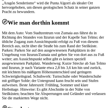
„Aragón Senderismo“ wird die Punta Algorri als idealer Ort
hervorgehoben, um diesen geologischen Schatz in seiner ganzen
Pracht zu bewundern.
Wie man dorthin kommt
Mit dem Auto: Vom Stadtzentrum von Zumaia aus fährst du in
Richtung des Strandes von Itzurun und der Kapelle San Telmo; der
übliche Zugang zum Aussichtspunkt erfolgt zu Fuß von diesem
Bereich aus, nicht über die Straße bis zum Rand der Steilküste.
Parken: Parken Sie auf den ausgewiesenen Parkplätzen in der
Umgebung von Itzurun/Zumaia und gehen Sie von dort aus zu Fuß
weiter; am Aussichtspunkt selbst gibt es keinen speziell
ausgewiesenen Parkplatz. Wanderweg: Kurze Strecke ab San Telmo
und Itzurun, je nach Variante etwa 2,8 bis 3,6 km hin und zurück,
mit leichtem bis mäßigem Höhenunterschied und geringem
Schwierigkeitsgrad. Schuhwerk: Turnschuhe oder Wanderschuhe
mit griffiger Sohle; der Untergrund kann feucht sein und Stufen
aufweisen. Beste Jahreszeit: Frühling, Sommer und klare
Herbsttage. Hinweise: Es gibt Abschnitte in der Nähe von
Steilküsten; beachten Sie Absperrungen und Geländer und verlassen
Sie die markierten Wege nicht.