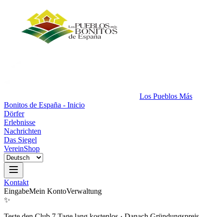
Los Pueblos Más
Bonitos de España - Inicio
Dörfer
Erlebnisse
Nachrichten
Das Siegel
Verein
Shop
Kontakt
Eingabe
Mein Konto
Verwaltung
✨
Teste den Club 7 Tage lang kostenlos
·
Danach Gründungspreis.