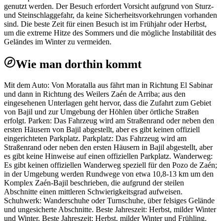
genutzt werden. Der Besuch erfordert Vorsicht aufgrund von Sturz-
und Steinschlaggefahr, da keine Sicherheitsvorkehrungen vorhanden
sind. Die beste Zeit für einen Besuch ist im Frühjahr oder Herbst,
um die extreme Hitze des Sommers und die mögliche Instabilität des
Geländes im Winter zu vermeiden.
Wie man dorthin kommt
Mit dem Auto: Von Moratalla aus fährt man in Richtung El Sabinar
und dann in Richtung des Weilers Zaén de Arriba; aus den
eingesehenen Unterlagen geht hervor, dass die Zufahrt zum Gebiet
von Bajil und zur Umgebung der Höhlen über örtliche Straßen
erfolgt. Parken: Das Fahrzeug wird am Straßenrand oder neben den
ersten Häusern von Bajil abgestellt, aber es gibt keinen offiziell
eingerichteten Parkplatz. Parkplatz: Das Fahrzeug wird am
Straßenrand oder neben den ersten Häusern in Bajil abgestellt, aber
es gibt keine Hinweise auf einen offiziellen Parkplatz. Wanderweg:
Es gibt keinen offiziellen Wanderweg speziell für den Pozo de Zaén;
in der Umgebung werden Rundwege von etwa 10,8-13 km um den
Komplex Zaén-Bajil beschrieben, die aufgrund der steilen
Abschnitte einen mittleren Schwierigkeitsgrad aufweisen.
Schuhwerk: Wanderschuhe oder Turnschuhe, über felsiges Gelände
und ungesicherte Abschnitte. Beste Jahreszeit: Herbst, milder Winter
und Winter. Beste Jahreszeit: Herbst, milder Winter und Frühling.