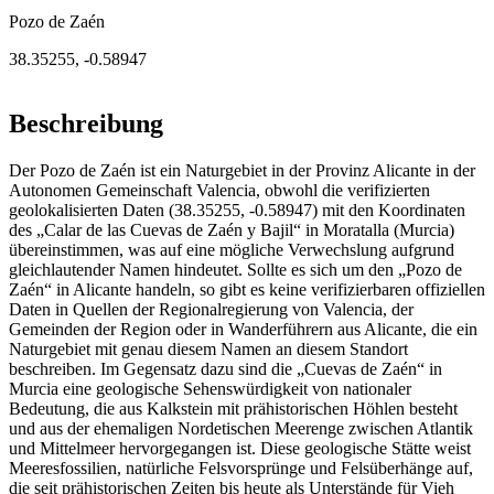
Pozo de Zaén
38.35255
,
-0.58947
Beschreibung
Der Pozo de Zaén ist ein Naturgebiet in der Provinz Alicante in der
Autonomen Gemeinschaft Valencia, obwohl die verifizierten
geolokalisierten Daten (38.35255, -0.58947) mit den Koordinaten
des „Calar de las Cuevas de Zaén y Bajil“ in Moratalla (Murcia)
übereinstimmen, was auf eine mögliche Verwechslung aufgrund
gleichlautender Namen hindeutet. Sollte es sich um den „Pozo de
Zaén“ in Alicante handeln, so gibt es keine verifizierbaren offiziellen
Daten in Quellen der Regionalregierung von Valencia, der
Gemeinden der Region oder in Wanderführern aus Alicante, die ein
Naturgebiet mit genau diesem Namen an diesem Standort
beschreiben. Im Gegensatz dazu sind die „Cuevas de Zaén“ in
Murcia eine geologische Sehenswürdigkeit von nationaler
Bedeutung, die aus Kalkstein mit prähistorischen Höhlen besteht
und aus der ehemaligen Nordetischen Meerenge zwischen Atlantik
und Mittelmeer hervorgegangen ist. Diese geologische Stätte weist
Meeresfossilien, natürliche Felsvorsprünge und Felsüberhänge auf,
die seit prähistorischen Zeiten bis heute als Unterstände für Vieh