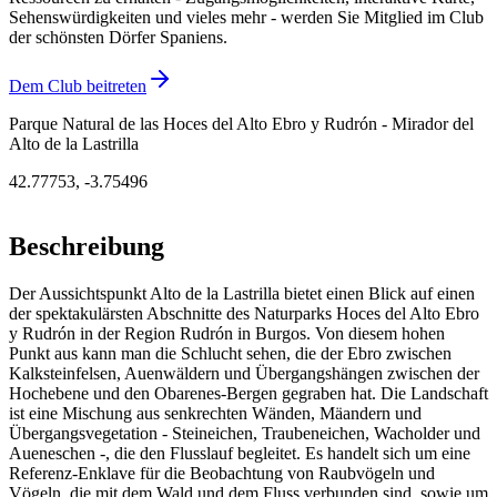
Sehenswürdigkeiten und vieles mehr - werden Sie Mitglied im Club
der schönsten Dörfer Spaniens.
Dem Club beitreten
Parque Natural de las Hoces del Alto Ebro y Rudrón - Mirador del
Alto de la Lastrilla
42.77753
,
-3.75496
Beschreibung
Der Aussichtspunkt Alto de la Lastrilla bietet einen Blick auf einen
der spektakulärsten Abschnitte des Naturparks Hoces del Alto Ebro
y Rudrón in der Region Rudrón in Burgos. Von diesem hohen
Punkt aus kann man die Schlucht sehen, die der Ebro zwischen
Kalksteinfelsen, Auenwäldern und Übergangshängen zwischen der
Hochebene und den Obarenes-Bergen gegraben hat. Die Landschaft
ist eine Mischung aus senkrechten Wänden, Mäandern und
Übergangsvegetation - Steineichen, Traubeneichen, Wacholder und
Aueneschen -, die den Flusslauf begleitet. Es handelt sich um eine
Referenz-Enklave für die Beobachtung von Raubvögeln und
Vögeln, die mit dem Wald und dem Fluss verbunden sind, sowie um