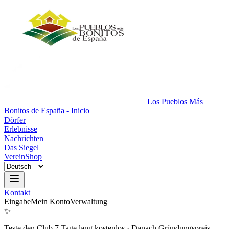
Los Pueblos Más
Bonitos de España - Inicio
Dörfer
Erlebnisse
Nachrichten
Das Siegel
Verein
Shop
Kontakt
Eingabe
Mein Konto
Verwaltung
✨
Teste den Club 7 Tage lang kostenlos
·
Danach Gründungspreis.