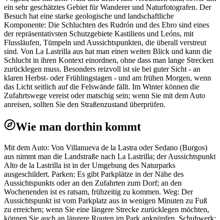
ein sehr geschätztes Gebiet für Wanderer und Naturfotografen. Der
Besuch hat eine starke geologische und landschaftliche
Komponente: Die Schluchten des Rudrón und des Ebro sind eines
der repräsentativsten Schutzgebiete Kastiliens und Leóns, mit
Flussläufen, Tümpeln und Aussichtspunkten, die überall verstreut
sind. Von La Lastrilla aus hat man einen weiten Blick und kann die
Schlucht in ihren Kontext einordnen, ohne dass man lange Strecken
zurücklegen muss. Besonders reizvoll ist sie bei guter Sicht - an
klaren Herbst- oder Frühlingstagen - und am frühen Morgen, wenn
das Licht seitlich auf die Felswände fällt. Im Winter können die
Zufahrtswege vereist oder matschig sein; wenn Sie mit dem Auto
anreisen, sollten Sie den Straßenzustand überprüfen.
Wie man dorthin kommt
Mit dem Auto: Von Villanueva de la Lastra oder Sedano (Burgos)
aus nimmt man die Landstraße nach La Lastrilla; der Aussichtspunkt
Alto de la Lastrilla ist in der Umgebung des Naturparks
ausgeschildert. Parken: Es gibt Parkplätze in der Nähe des
Aussichtspunkts oder an den Zufahrten zum Dorf; an den
Wochenenden ist es ratsam, frühzeitig zu kommen. Weg: Der
Aussichtspunkt ist vom Parkplatz aus in wenigen Minuten zu Fuß
zu erreichen; wenn Sie eine längere Strecke zurücklegen möchten,
können Sie auch an längere Routen im Park anknüpfen. Schuhwerk: