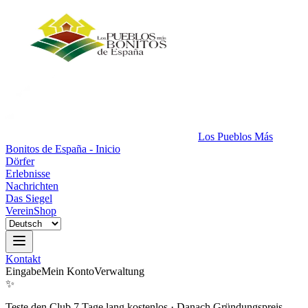
Los Pueblos Más
Bonitos de España - Inicio
Dörfer
Erlebnisse
Nachrichten
Das Siegel
Verein
Shop
Kontakt
Eingabe
Mein Konto
Verwaltung
✨
Teste den Club 7 Tage lang kostenlos
·
Danach Gründungspreis.