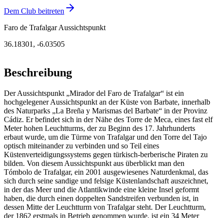
Dem Club beitreten
Faro de Trafalgar Aussichtspunkt
36.18301
,
-6.03505
Beschreibung
Der Aussichtspunkt „Mirador del Faro de Trafalgar“ ist ein
hochgelegener Aussichtspunkt an der Küste von Barbate, innerhalb
des Naturparks „La Breña y Marismas del Barbate“ in der Provinz
Cádiz. Er befindet sich in der Nähe des Torre de Meca, eines fast elf
Meter hohen Leuchtturms, der zu Beginn des 17. Jahrhunderts
erbaut wurde, um die Türme von Trafalgar und den Torre del Tajo
optisch miteinander zu verbinden und so Teil eines
Küstenverteidigungssystems gegen türkisch-berberische Piraten zu
bilden. Von diesem Aussichtspunkt aus überblickt man den
Tómbolo de Trafalgar, ein 2001 ausgewiesenes Naturdenkmal, das
sich durch seine sandige und felsige Küstenlandschaft auszeichnet,
in der das Meer und die Atlantikwinde eine kleine Insel geformt
haben, die durch einen doppelten Sandstreifen verbunden ist, in
dessen Mitte der Leuchtturm von Trafalgar steht. Der Leuchtturm,
der 1862 erstmals in Betrieb genommen wurde, ist ein 34 Meter