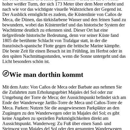
hoher weißer Turm, der sich 173 Meter über dem Meer erhebt und
nach wie vor das wichtigste visuelle Wahrzeichen der Gegend ist.
Der Ausblick ermöglicht es zudem, die Küstenlinie von Caños de
Meca, die Dünen, das türkisfarbene Wasser und den feinen Sand zu
bewundern, wobei das Küstenrelief und das historische System der
Wachtürme deutlich zu erkennen sind. Dieser Ort hat eine
tiefgreifende historische Bedeutung, denn vor seiner Küste fand
1805 die berühmte Schlacht von Trafalgar statt, in der die
französisch-spanische Flotte gegen die britische Marine kämpfte.
Die beste Zeit für einen Besuch ist im Frühling, im Herbst oder in
den späten Nachmittagsstunden, wenn die Sonne untergeht und das
Licht besonders schön ist.
Wie man dorthin kommt
Mit dem Auto: Von Caños de Meca oder Barbate aus nehmen Sie
die Zufahrten zum Erholungsgebiet Majales del Sol oder zur
Umgebung der Torre de Meca; der Aussichtspunkt befindet sich am
Ende der Wanderwege Jarillo-Torre de Meca und Caños-Torre de
Meca. Parken: Nutzen Sie die ausgewiesenen Parkplätze an den
Zugängen zu den Wanderwegen oder in Majales del Sol; es gibt
keine Angaben zu speziellen Parkmöglichkeiten direkt am
Aussichtspunkt. Wanderweg: Zu Fuß über einen Sand- und
Steinweg von Majales del Sol oder den genannten Wanderwegen