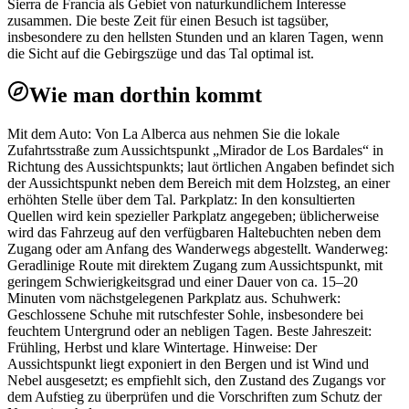
Sierra de Francia als Gebiet von naturkundlichem Interesse
zusammen. Die beste Zeit für einen Besuch ist tagsüber,
insbesondere zu den hellsten Stunden und an klaren Tagen, wenn
die Sicht auf die Gebirgszüge und das Tal optimal ist.
Wie man dorthin kommt
Mit dem Auto: Von La Alberca aus nehmen Sie die lokale
Zufahrtsstraße zum Aussichtspunkt „Mirador de Los Bardales“ in
Richtung des Aussichtspunkts; laut örtlichen Angaben befindet sich
der Aussichtspunkt neben dem Bereich mit dem Holzsteg, an einer
erhöhten Stelle über dem Tal. Parkplatz: In den konsultierten
Quellen wird kein spezieller Parkplatz angegeben; üblicherweise
wird das Fahrzeug auf den verfügbaren Haltebuchten neben dem
Zugang oder am Anfang des Wanderwegs abgestellt. Wanderweg:
Geradlinige Route mit direktem Zugang zum Aussichtspunkt, mit
geringem Schwierigkeitsgrad und einer Dauer von ca. 15–20
Minuten vom nächstgelegenen Parkplatz aus. Schuhwerk:
Geschlossene Schuhe mit rutschfester Sohle, insbesondere bei
feuchtem Untergrund oder an nebligen Tagen. Beste Jahreszeit:
Frühling, Herbst und klare Wintertage. Hinweise: Der
Aussichtspunkt liegt exponiert in den Bergen und ist Wind und
Nebel ausgesetzt; es empfiehlt sich, den Zustand des Zugangs vor
dem Aufstieg zu überprüfen und die Vorschriften zum Schutz der