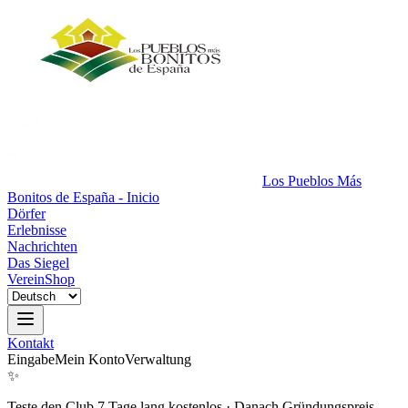
Los Pueblos Más
Bonitos de España - Inicio
Dörfer
Erlebnisse
Nachrichten
Das Siegel
Verein
Shop
Kontakt
Eingabe
Mein Konto
Verwaltung
✨
Teste den Club 7 Tage lang kostenlos
·
Danach Gründungspreis.