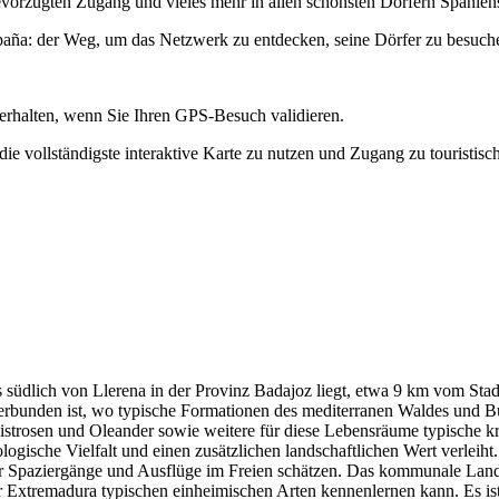
bevorzugten Zugang und vieles mehr in allen schönsten Dörfern Spanien
paña: der Weg, um das Netzwerk zu entdecken, seine Dörfer zu besuch
erhalten, wenn Sie Ihren GPS-Besuch validieren.
e vollständigste interaktive Karte zu nutzen und Zugang zu touristisc
s südlich von Llerena in der Provinz Badajoz liegt, etwa 9 km vom Stad
unden ist, wo typische Formationen des mediterranen Waldes und Busch
istrosen und Oleander sowie weitere für diese Lebensräume typische kr
ogische Vielfalt und einen zusätzlichen landschaftlichen Wert verleiht
r Spaziergänge und Ausflüge im Freien schätzen. Das kommunale Landg
er Extremadura typischen einheimischen Arten kennenlernen kann. Es i