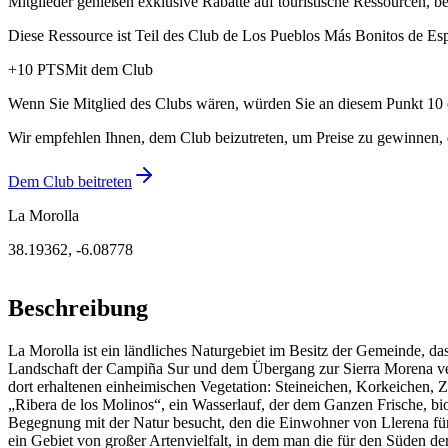
Mitglieder genießen exklusive Rabatte auf touristische Ressourcen, 
Diese Ressource ist Teil des Club de Los Pueblos Más Bonitos de Es
+
10
PTS
Mit dem Club
Wenn Sie Mitglied des Clubs wären, würden Sie an diesem Punkt 10 
Wir empfehlen Ihnen, dem Club beizutreten, um Preise zu gewinnen, di
Dem Club beitreten
La Morolla
38.19362
,
-6.08778
Beschreibung
La Morolla ist ein ländliches Naturgebiet im Besitz der Gemeinde, da
Landschaft der Campiña Sur und dem Übergang zur Sierra Morena verb
dort erhaltenen einheimischen Vegetation: Steineichen, Korkeichen, Z
„Ribera de los Molinos“, ein Wasserlauf, der dem Ganzen Frische, biol
Begegnung mit der Natur besucht, den die Einwohner von Llerena fü
ein Gebiet von großer Artenvielfalt, in dem man die für den Süden d