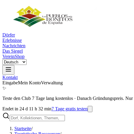
Dörfer
Erlebnisse
Nachrichten
Das Siegel
Verein
Shop
Kontakt
Eingabe
Mein Konto
Verwaltung
✨
Teste den Club 7 Tage lang kostenlos
·
Danach Gründungspreis. Nur 
Endet in 24 d 11 h 32 min
7 Tage gratis testen
Startseite
/
Touristische Ressourcen
/