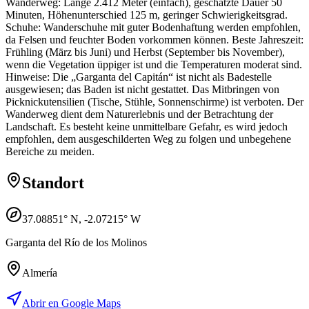
Wanderweg: Länge 2.412 Meter (einfach), geschätzte Dauer 50
Minuten, Höhenunterschied 125 m, geringer Schwierigkeitsgrad.
Schuhe: Wanderschuhe mit guter Bodenhaftung werden empfohlen,
da Felsen und feuchter Boden vorkommen können. Beste Jahreszeit:
Frühling (März bis Juni) und Herbst (September bis November),
wenn die Vegetation üppiger ist und die Temperaturen moderat sind.
Hinweise: Die „Garganta del Capitán“ ist nicht als Badestelle
ausgewiesen; das Baden ist nicht gestattet. Das Mitbringen von
Picknickutensilien (Tische, Stühle, Sonnenschirme) ist verboten. Der
Wanderweg dient dem Naturerlebnis und der Betrachtung der
Landschaft. Es besteht keine unmittelbare Gefahr, es wird jedoch
empfohlen, dem ausgeschilderten Weg zu folgen und unbegehene
Bereiche zu meiden.
Standort
37.08851
° N,
-2.07215
° W
Garganta del Río de los Molinos
Almería
Abrir en Google Maps