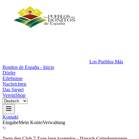
Los Pueblos Más
Bonitos de España - Inicio
Dörfer
Erlebnisse
Nachrichten
Das Siegel
Verein
Shop
Kontakt
Eingabe
Mein Konto
Verwaltung
✨
Teste den Club 7 Tage lang kostenlos
·
Danach Gründungspreis.