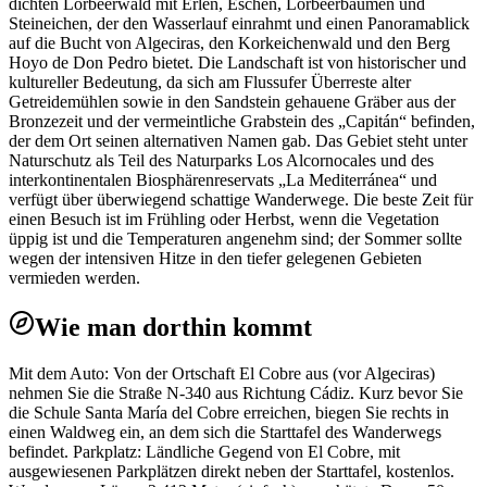
dichten Lorbeerwald mit Erlen, Eschen, Lorbeerbäumen und
Steineichen, der den Wasserlauf einrahmt und einen Panoramablick
auf die Bucht von Algeciras, den Korkeichenwald und den Berg
Hoyo de Don Pedro bietet. Die Landschaft ist von historischer und
kultureller Bedeutung, da sich am Flussufer Überreste alter
Getreidemühlen sowie in den Sandstein gehauene Gräber aus der
Bronzezeit und der vermeintliche Grabstein des „Capitán“ befinden,
der dem Ort seinen alternativen Namen gab. Das Gebiet steht unter
Naturschutz als Teil des Naturparks Los Alcornocales und des
interkontinentalen Biosphärenreservats „La Mediterránea“ und
verfügt über überwiegend schattige Wanderwege. Die beste Zeit für
einen Besuch ist im Frühling oder Herbst, wenn die Vegetation
üppig ist und die Temperaturen angenehm sind; der Sommer sollte
wegen der intensiven Hitze in den tiefer gelegenen Gebieten
vermieden werden.
Wie man dorthin kommt
Mit dem Auto: Von der Ortschaft El Cobre aus (vor Algeciras)
nehmen Sie die Straße N-340 aus Richtung Cádiz. Kurz bevor Sie
die Schule Santa María del Cobre erreichen, biegen Sie rechts in
einen Waldweg ein, an dem sich die Starttafel des Wanderwegs
befindet. Parkplatz: Ländliche Gegend von El Cobre, mit
ausgewiesenen Parkplätzen direkt neben der Starttafel, kostenlos.