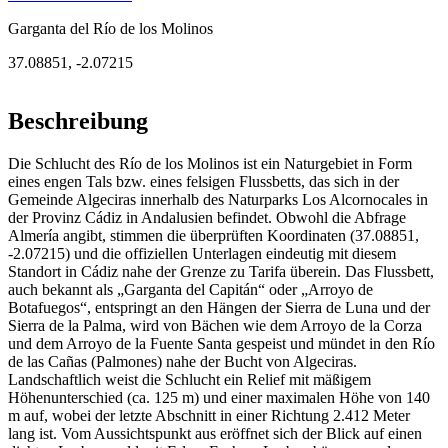
Garganta del Río de los Molinos
37.08851
,
-2.07215
Beschreibung
Die Schlucht des Río de los Molinos ist ein Naturgebiet in Form
eines engen Tals bzw. eines felsigen Flussbetts, das sich in der
Gemeinde Algeciras innerhalb des Naturparks Los Alcornocales in
der Provinz Cádiz in Andalusien befindet. Obwohl die Abfrage
Almería angibt, stimmen die überprüften Koordinaten (37.08851,
-2.07215) und die offiziellen Unterlagen eindeutig mit diesem
Standort in Cádiz nahe der Grenze zu Tarifa überein. Das Flussbett,
auch bekannt als „Garganta del Capitán“ oder „Arroyo de
Botafuegos“, entspringt an den Hängen der Sierra de Luna und der
Sierra de la Palma, wird von Bächen wie dem Arroyo de la Corza
und dem Arroyo de la Fuente Santa gespeist und mündet in den Río
de las Cañas (Palmones) nahe der Bucht von Algeciras.
Landschaftlich weist die Schlucht ein Relief mit mäßigem
Höhenunterschied (ca. 125 m) und einer maximalen Höhe von 140
m auf, wobei der letzte Abschnitt in einer Richtung 2.412 Meter
lang ist. Vom Aussichtspunkt aus eröffnet sich der Blick auf einen