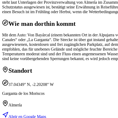
steht laut Unterlagen der Provinzverwaltung von Almería im Zusamm
Schutzstatus ausgewiesen ist, bestätigt seine Erwähnung in Reiseführ
einen Besuch ist im Frühling oder Herbst, wenn die Wetterbedingunge
Wie man dorthin kommt
Mit dem Auto: Von Bayárcal (einem bekannten Ort in der Alpujarra vo
Canales“ oder „La Garganta“. Die Strecke ist über gut instand gehalt
ausgewiesenen, kostenlosen und frei zugänglichen Parkplatz, auf dem
empfohlen, das für unebenes Gelände und mögliche feuchte Bereiche i
Temperaturen moderat sind und der Fluss einen angemessenen Wasserst
sind keine vorübergehenden Sperrungen bekannt, es wird jedoch empfo
Standort
37.04349
° N,
-2.20208
° W
Garganta de los Moriscos
Almería
Abrir en Google Maps