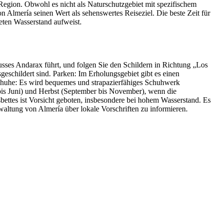
egion. Obwohl es nicht als Naturschutzgebiet mit spezifischem
n Almería seinen Wert als sehenswertes Reiseziel. Die beste Zeit für
eten Wasserstand aufweist.
usses Andarax führt, und folgen Sie den Schildern in Richtung „Los
geschildert sind. Parken: Im Erholungsgebiet gibt es einen
 Schuhe: Es wird bequemes und strapazierfähiges Schuhwerk
 bis Juni) und Herbst (September bis November), wenn die
bettes ist Vorsicht geboten, insbesondere bei hohem Wasserstand. Es
altung von Almería über lokale Vorschriften zu informieren.