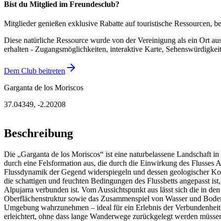
Bist du Mitglied im Freundesclub?
Mitglieder genießen exklusive Rabatte auf touristische Ressourcen, 
Diese natürliche Ressource wurde von der Vereinigung als ein Ort aus
erhalten - Zugangsmöglichkeiten, interaktive Karte, Sehenswürdigkei
Dem Club beitreten
Garganta de los Moriscos
37.04349
,
-2.20208
Beschreibung
Die „Garganta de los Moriscos“ ist eine naturbelassene Landschaft in
durch eine Felsformation aus, die durch die Einwirkung des Flusses 
Flussdynamik der Gegend widerspiegeln und dessen geologischer Kont
die schattigen und feuchten Bedingungen des Flussbetts angepasst ist,
Alpujarra verbunden ist. Vom Aussichtspunkt aus lässt sich die in de
Oberflächenstruktur sowie das Zusammenspiel von Wasser und Boden e
Umgebung wahrzunehmen – ideal für ein Erlebnis der Verbundenheit m
erleichtert, ohne dass lange Wanderwege zurückgelegt werden müssen.