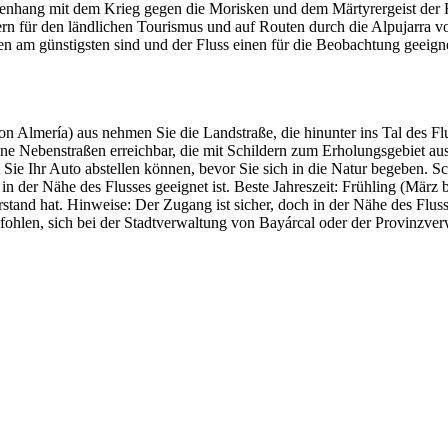
enhang mit dem Krieg gegen die Morisken und dem Märtyrergeist der R
ern für den ländlichen Tourismus und auf Routen durch die Alpujarra vo
n am günstigsten sind und der Fluss einen für die Beobachtung geeign
n Almería) aus nehmen Sie die Landstraße, die hinunter ins Tal des Fl
ene Nebenstraßen erreichbar, die mit Schildern zum Erholungsgebiet aus
 Sie Ihr Auto abstellen können, bevor Sie sich in die Natur begeben.
n der Nähe des Flusses geeignet ist. Beste Jahreszeit: Frühling (März
and hat. Hinweise: Der Zugang ist sicher, doch in der Nähe des Fluss
hlen, sich bei der Stadtverwaltung von Bayárcal oder der Provinzverw