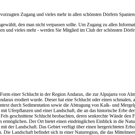
bevorzugten Zugang und vieles mehr in allen schönsten Dörfern Spanien
gewählt, den man nicht verpassen sollte.
Um Zugang zu allen Informat
ten und vieles mehr - werden Sie Mitglied im Club der schönsten Dörfe
 Form einer Schlucht in der Region Andarax, die zur Alpujarra von Alme
Andarax erodiert wurde. Dieser hat eine Schlucht oder einen schmalen
ext durch Sedimentation sowie die Abtragung von Kalk- und Mergelges
 mit Uferpflanzen und einer Landschaft, die an das historische Erbe der
n Fels geschnittene Schlucht beobachten, deren senkrechte Wände den Fl
rmöglichen. Der Ort bietet einen eindringlichen Einblick in die Natu
it der Landschaft. Das Gebiet verfügt über einen hergerichteten Erh
 Die Landschaft befindet sich in einer Naturregion, die das Mittelmee