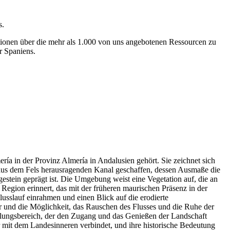
s.
ionen über die mehr als 1.000 von uns angebotenen Ressourcen zu
r Spaniens.
ría in der Provinz Almería in Andalusien gehört. Sie zeichnet sich
, aus dem Fels herausragenden Kanal geschaffen, dessen Ausmaße die
tein geprägt ist. Die Umgebung weist eine Vegetation auf, die an
 Region erinnert, das mit der früheren maurischen Präsenz in der
usslauf einrahmen und einen Blick auf die erodierte
r und die Möglichkeit, das Rauschen des Flusses und die Ruhe der
olungsbereich, der den Zugang und das Genießen der Landschaft
r mit dem Landesinneren verbindet, und ihre historische Bedeutung