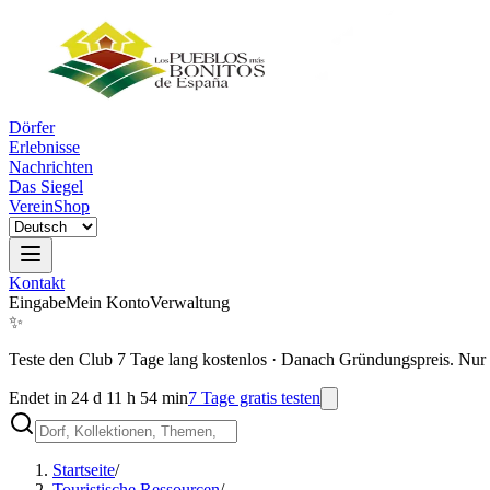
Dörfer
Erlebnisse
Nachrichten
Das Siegel
Verein
Shop
Kontakt
Eingabe
Mein Konto
Verwaltung
✨
Teste den Club 7 Tage lang kostenlos
·
Danach Gründungspreis. Nur 
Endet in 24 d 11 h 54 min
7 Tage gratis testen
Startseite
/
Touristische Ressourcen
/