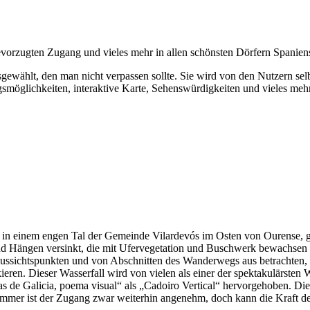
bevorzugten Zugang und vieles mehr in allen schönsten Dörfern Spanien
gewählt, den man nicht verpassen sollte.
Sie wird von den Nutzern selb
smöglichkeiten, interaktive Karte, Sehenswürdigkeiten und vieles mehr
er in einem engen Tal der Gemeinde Vilardevós im Osten von Ourense, g
Hängen versinkt, die mit Ufervegetation und Buschwerk bewachsen sin
 Aussichtspunkten und von Abschnitten des Wanderwegs aus betrachten, 
kieren. Dieser Wasserfall wird von vielen als einer der spektakulärste
 de Galicia, poema visual“ als „Cadoiro Vertical“ hervorgehoben. Die 
ommer ist der Zugang zwar weiterhin angenehm, doch kann die Kraft de