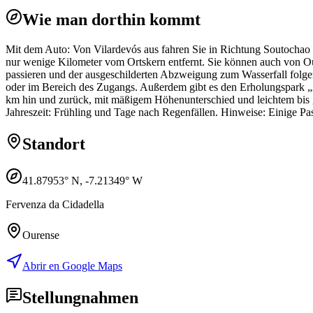
Wie man dorthin kommt
Mit dem Auto: Von Vilardevós aus fahren Sie in Richtung Soutochao
nur wenige Kilometer vom Ortskern entfernt. Sie können auch von Ou
passieren und der ausgeschilderten Abzweigung zum Wasserfall folgen
oder im Bereich des Zugangs. Außerdem gibt es den Erholungspark „Á
km hin und zurück, mit mäßigem Höhenunterschied und leichtem bis ge
Jahreszeit: Frühling und Tage nach Regenfällen. Hinweise: Einige Pa
Standort
41.87953
° N,
-7.21349
° W
Fervenza da Cidadella
Ourense
Abrir en Google Maps
Stellungnahmen