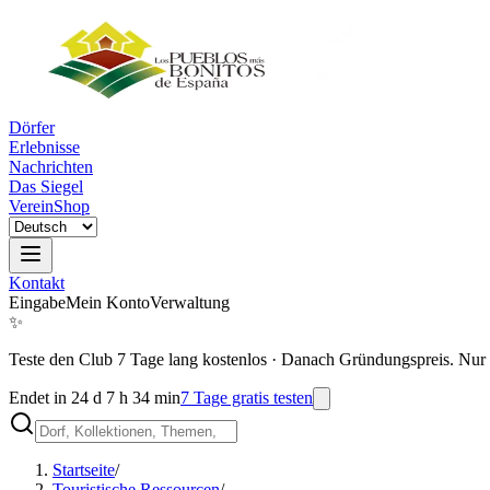
Dörfer
Erlebnisse
Nachrichten
Das Siegel
Verein
Shop
Kontakt
Eingabe
Mein Konto
Verwaltung
✨
Teste den Club 7 Tage lang kostenlos
·
Danach Gründungspreis. Nur 
Endet in 24 d 7 h 34 min
7 Tage gratis testen
Startseite
/
Touristische Ressourcen
/