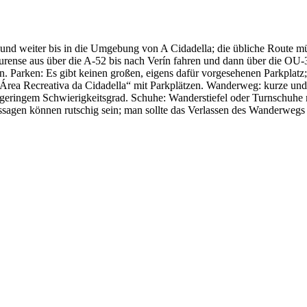
 und weiter bis in die Umgebung von A Cidadella; die übliche Route 
rense aus über die A-52 bis nach Verín fahren und dann über die OU-
. Parken: Es gibt keinen großen, eigens dafür vorgesehenen Parkplatz
rea Recreativa da Cidadella“ mit Parkplätzen. Wanderweg: kurze und 
ringem Schwierigkeitsgrad. Schuhe: Wanderstiefel oder Turnschuhe mit
ssagen können rutschig sein; man sollte das Verlassen des Wanderwegs