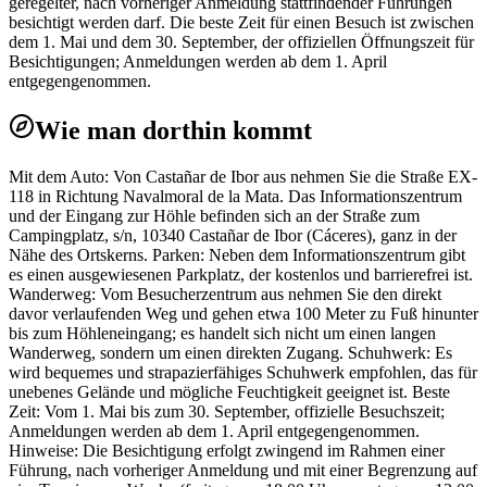
geregelter, nach vorheriger Anmeldung stattfindender Führungen
besichtigt werden darf. Die beste Zeit für einen Besuch ist zwischen
dem 1. Mai und dem 30. September, der offiziellen Öffnungszeit für
Besichtigungen; Anmeldungen werden ab dem 1. April
entgegengenommen.
Wie man dorthin kommt
Mit dem Auto: Von Castañar de Ibor aus nehmen Sie die Straße EX-
118 in Richtung Navalmoral de la Mata. Das Informationszentrum
und der Eingang zur Höhle befinden sich an der Straße zum
Campingplatz, s/n, 10340 Castañar de Ibor (Cáceres), ganz in der
Nähe des Ortskerns. Parken: Neben dem Informationszentrum gibt
es einen ausgewiesenen Parkplatz, der kostenlos und barrierefrei ist.
Wanderweg: Vom Besucherzentrum aus nehmen Sie den direkt
davor verlaufenden Weg und gehen etwa 100 Meter zu Fuß hinunter
bis zum Höhleneingang; es handelt sich nicht um einen langen
Wanderweg, sondern um einen direkten Zugang. Schuhwerk: Es
wird bequemes und strapazierfähiges Schuhwerk empfohlen, das für
unebenes Gelände und mögliche Feuchtigkeit geeignet ist. Beste
Zeit: Vom 1. Mai bis zum 30. September, offizielle Besuchszeit;
Anmeldungen werden ab dem 1. April entgegengenommen.
Hinweise: Die Besichtigung erfolgt zwingend im Rahmen einer
Führung, nach vorheriger Anmeldung und mit einer Begrenzung auf