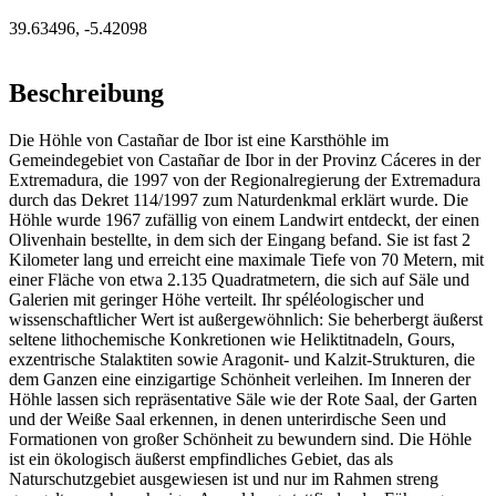
39.63496
,
-5.42098
Beschreibung
Die Höhle von Castañar de Ibor ist eine Karsthöhle im
Gemeindegebiet von Castañar de Ibor in der Provinz Cáceres in der
Extremadura, die 1997 von der Regionalregierung der Extremadura
durch das Dekret 114/1997 zum Naturdenkmal erklärt wurde. Die
Höhle wurde 1967 zufällig von einem Landwirt entdeckt, der einen
Olivenhain bestellte, in dem sich der Eingang befand. Sie ist fast 2
Kilometer lang und erreicht eine maximale Tiefe von 70 Metern, mit
einer Fläche von etwa 2.135 Quadratmetern, die sich auf Säle und
Galerien mit geringer Höhe verteilt. Ihr spéléologischer und
wissenschaftlicher Wert ist außergewöhnlich: Sie beherbergt äußerst
seltene lithochemische Konkretionen wie Heliktitnadeln, Gours,
exzentrische Stalaktiten sowie Aragonit- und Kalzit-Strukturen, die
dem Ganzen eine einzigartige Schönheit verleihen. Im Inneren der
Höhle lassen sich repräsentative Säle wie der Rote Saal, der Garten
und der Weiße Saal erkennen, in denen unterirdische Seen und
Formationen von großer Schönheit zu bewundern sind. Die Höhle
ist ein ökologisch äußerst empfindliches Gebiet, das als
Naturschutzgebiet ausgewiesen ist und nur im Rahmen streng