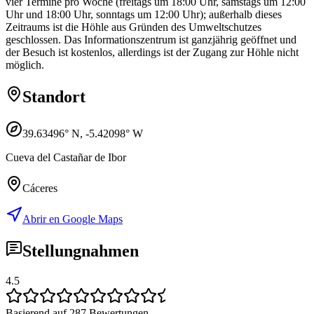
vier Termine pro Woche (freitags um 18:00 Uhr, samstags um 12:00
Uhr und 18:00 Uhr, sonntags um 12:00 Uhr); außerhalb dieses
Zeitraums ist die Höhle aus Gründen des Umweltschutzes
geschlossen. Das Informationszentrum ist ganzjährig geöffnet und
der Besuch ist kostenlos, allerdings ist der Zugang zur Höhle nicht
möglich.
Standort
39.63496
° N,
-5.42098
° W
Cueva del Castañar de Ibor
Cáceres
Abrir en Google Maps
Stellungnahmen
4.5
Basierend auf 287 Bewertungen