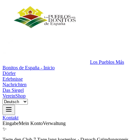
Los Pueblos Más
Bonitos de España - Inicio
Dörfer
Erlebnisse
Nachrichten
Das Siegel
Verein
Shop
Kontakt
Eingabe
Mein Konto
Verwaltung
✨
Teste den Club 7 Tage lang kostenlos
·
Danach Gründungspreis.