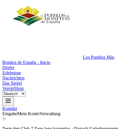
Los Pueblos Más
Bonitos de España - Inicio
Dörfer
Erlebnisse
Nachrichten
Das Siegel
Verein
Shop
Kontakt
Eingabe
Mein Konto
Verwaltung
✨
Teste den Club 7 Tage lang kostenlos
·
Danach Gründungspreis.