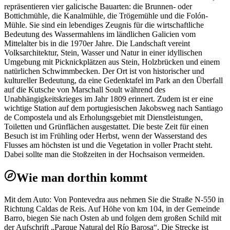
repräsentieren vier galicische Bauarten: die Brunnen- oder
Bottichmühle, die Kanalmühle, die Trögemühle und die Folón-
Mühle. Sie sind ein lebendiges Zeugnis für die wirtschaftliche
Bedeutung des Wassermahlens im ländlichen Galicien vom
Mittelalter bis in die 1970er Jahre. Die Landschaft vereint
Volksarchitektur, Stein, Wasser und Natur in einer idyllischen
Umgebung mit Picknickplätzen aus Stein, Holzbrücken und einem
natürlichen Schwimmbecken. Der Ort ist von historischer und
kultureller Bedeutung, da eine Gedenktafel im Park an den Überfall
auf die Kutsche von Marschall Soult während des
Unabhängigkeitskrieges im Jahr 1809 erinnert. Zudem ist er eine
wichtige Station auf dem portugiesischen Jakobsweg nach Santiago
de Compostela und als Erholungsgebiet mit Dienstleistungen,
Toiletten und Grünflächen ausgestattet. Die beste Zeit für einen
Besuch ist im Frühling oder Herbst, wenn der Wasserstand des
Flusses am höchsten ist und die Vegetation in voller Pracht steht.
Dabei sollte man die Stoßzeiten in der Hochsaison vermeiden.
Wie man dorthin kommt
Mit dem Auto: Von Pontevedra aus nehmen Sie die Straße N-550 in
Richtung Caldas de Reis. Auf Höhe von km 104, in der Gemeinde
Barro, biegen Sie nach Osten ab und folgen dem großen Schild mit
der Aufschrift „Parque Natural del Río Barosa“. Die Strecke ist