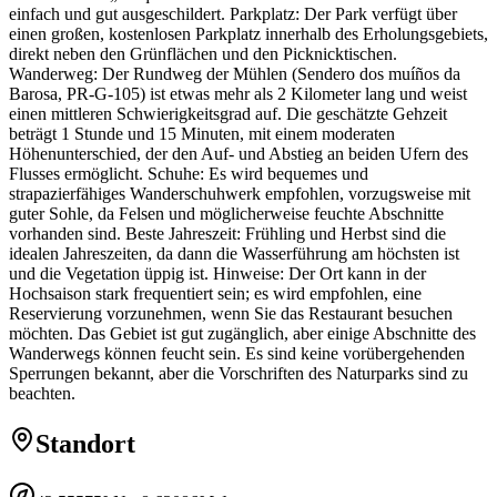
einfach und gut ausgeschildert. Parkplatz: Der Park verfügt über
einen großen, kostenlosen Parkplatz innerhalb des Erholungsgebiets,
direkt neben den Grünflächen und den Picknicktischen.
Wanderweg: Der Rundweg der Mühlen (Sendero dos muíños da
Barosa, PR-G-105) ist etwas mehr als 2 Kilometer lang und weist
einen mittleren Schwierigkeitsgrad auf. Die geschätzte Gehzeit
beträgt 1 Stunde und 15 Minuten, mit einem moderaten
Höhenunterschied, der den Auf- und Abstieg an beiden Ufern des
Flusses ermöglicht. Schuhe: Es wird bequemes und
strapazierfähiges Wanderschuhwerk empfohlen, vorzugsweise mit
guter Sohle, da Felsen und möglicherweise feuchte Abschnitte
vorhanden sind. Beste Jahreszeit: Frühling und Herbst sind die
idealen Jahreszeiten, da dann die Wasserführung am höchsten ist
und die Vegetation üppig ist. Hinweise: Der Ort kann in der
Hochsaison stark frequentiert sein; es wird empfohlen, eine
Reservierung vorzunehmen, wenn Sie das Restaurant besuchen
möchten. Das Gebiet ist gut zugänglich, aber einige Abschnitte des
Wanderwegs können feucht sein. Es sind keine vorübergehenden
Sperrungen bekannt, aber die Vorschriften des Naturparks sind zu
beachten.
Standort