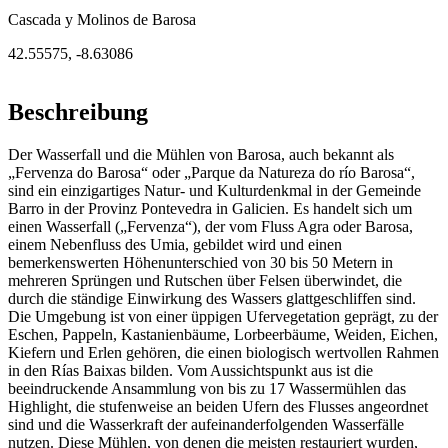
Cascada y Molinos de Barosa
42.55575
,
-8.63086
Beschreibung
Der Wasserfall und die Mühlen von Barosa, auch bekannt als
„Fervenza do Barosa“ oder „Parque da Natureza do río Barosa“,
sind ein einzigartiges Natur- und Kulturdenkmal in der Gemeinde
Barro in der Provinz Pontevedra in Galicien. Es handelt sich um
einen Wasserfall („Fervenza“), der vom Fluss Agra oder Barosa,
einem Nebenfluss des Umia, gebildet wird und einen
bemerkenswerten Höhenunterschied von 30 bis 50 Metern in
mehreren Sprüngen und Rutschen über Felsen überwindet, die
durch die ständige Einwirkung des Wassers glattgeschliffen sind.
Die Umgebung ist von einer üppigen Ufervegetation geprägt, zu der
Eschen, Pappeln, Kastanienbäume, Lorbeerbäume, Weiden, Eichen,
Kiefern und Erlen gehören, die einen biologisch wertvollen Rahmen
in den Rías Baixas bilden. Vom Aussichtspunkt aus ist die
beeindruckende Ansammlung von bis zu 17 Wassermühlen das
Highlight, die stufenweise an beiden Ufern des Flusses angeordnet
sind und die Wasserkraft der aufeinanderfolgenden Wasserfälle
nutzen. Diese Mühlen, von denen die meisten restauriert wurden,