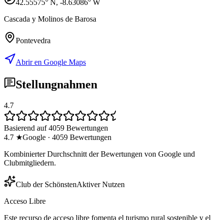
42.55575
° N,
-8.63086
° W
Cascada y Molinos de Barosa
Pontevedra
Abrir en Google Maps
Stellungnahmen
4.7
Basierend auf 4059 Bewertungen
4.7
★
Google
·
4059
Bewertungen
Kombinierter Durchschnitt der Bewertungen von Google und
Clubmitgliedern.
Club der Schönsten
Aktiver Nutzen
Acceso Libre
Este recurso de acceso libre fomenta el turismo rural sostenible y el