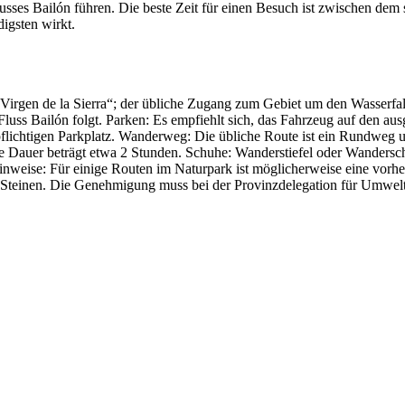
sses Bailón führen. Die beste Zeit für einen Besuch ist zwischen dem
igsten wirkt.
irgen de la Sierra“; der übliche Zugang zum Gebiet um den Wasserfall
ss Bailón folgt. Parken: Es empfiehlt sich, das Fahrzeug auf den au
flichtigen Parkplatz. Wanderweg: Die übliche Route ist ein Rundweg un
e Dauer beträgt etwa 2 Stunden. Schuhe: Wanderstiefel oder Wandersch
inweise: Für einige Routen im Naturpark ist möglicherweise eine vorher
en Steinen. Die Genehmigung muss bei der Provinzdelegation für Um