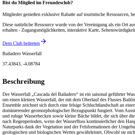
Bist du Mitglied im Freundesclub?
Mitglieder genießen exklusive Rabatte auf touristische Ressourcen, 
Diese natürliche Ressource wurde von der Vereinigung als ein Ort aus
erhalten - Zugangsmöglichkeiten, interaktive Karte, Sehenswürdigkei
Dem Club beitreten
Bailadero Wasserfall
37.43843
,
-4.08784
Beschreibung
Der Wasserfall „Cascada del Bailadero“ ist ein saisonal geführter Was
um einen kleinen Wasserfall, der mit dem Oberlauf des Flusses Bail
Ensemble zeichnet sich durch eine felsige Schluchtlandschaft an ein
dominierender geomorphologischer Bezugspunkt fungiert. Vom Aussich
und ruhige Wasserbecken sowie kleine Bäche bildet, die sich über die 
nach Regenperioden, wenn der Wasserfluss kontinuierlicher den Hang
Naturparks dank der Vegetation und der Felsformationen der Umgebung
geologischen und biologischen Wertes gewährleistet. Obwohl sie nicht