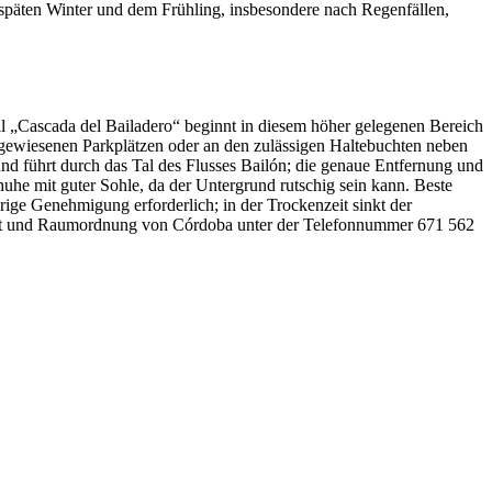
 späten Winter und dem Frühling, insbesondere nach Regenfällen,
 „Cascada del Bailadero“ beginnt in diesem höher gelegenen Bereich
sgewiesenen Parkplätzen oder an den zulässigen Haltebuchten neben
d führt durch das Tal des Flusses Bailón; die genaue Entfernung und
uhe mit guter Sohle, da der Untergrund rutschig sein kann. Beste
ige Genehmigung erforderlich; in der Trockenzeit sinkt der
welt und Raumordnung von Córdoba unter der Telefonnummer 671 562