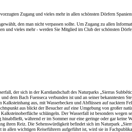
bevorzugten Zugang und vieles mehr in allen schönsten Dörfern Spanien
gewählt, den man nicht verpassen sollte.
Um Zugang zu allen Informat
ten und vieles mehr - werden Sie Mitglied im Club der schönsten Dörfe
serfall, der sich in der Karstlandschaft des Naturparks „Sierras Subbéti
ón und dem Bach Fuenseca verbunden ist und an seiner bekanntesten St
em Kalksteinhang aus, mit Wasserbecken und Abflüssen auf nacktem Fel
tspunkt aus blickt der Besucher auf eine Umgebung von großer natürli
Kalksteinoberfläche schlängeln. Der Wasserfall ist besonders wegen sein
 hinabfließt, während er im Sommer nur eine geringe oder gar keine W
 ihren Reiz. Die Sehenswürdigkeit befindet sich im Naturpark „Sierra
 in allen wichtigen Reiseführern aufgeführt ist, wird sie in Fachpubl