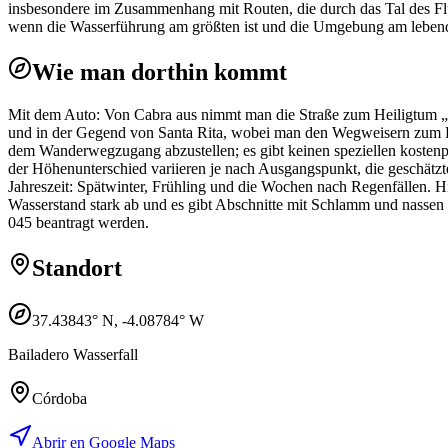
insbesondere im Zusammenhang mit Routen, die durch das Tal des Flu
wenn die Wasserführung am größten ist und die Umgebung am lebend
Wie man dorthin kommt
Mit dem Auto: Von Cabra aus nimmt man die Straße zum Heiligtum „V
und in der Gegend von Santa Rita, wobei man den Wegweisern zum Flu
dem Wanderwegzugang abzustellen; es gibt keinen speziellen kostenp
der Höhenunterschied variieren je nach Ausgangspunkt, die geschätzt
Jahreszeit: Spätwinter, Frühling und die Wochen nach Regenfällen. H
Wasserstand stark ab und es gibt Abschnitte mit Schlamm und nass
045 beantragt werden.
Standort
37.43843
° N,
-4.08784
° W
Bailadero Wasserfall
Córdoba
Abrir en Google Maps