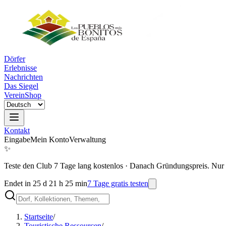
Dörfer
Erlebnisse
Nachrichten
Das Siegel
Verein
Shop
Kontakt
Eingabe
Mein Konto
Verwaltung
✨
Teste den Club 7 Tage lang kostenlos
·
Danach Gründungspreis. Nur 
Endet in 25 d 21 h 25 min
7 Tage gratis testen
Startseite
/
Touristische Ressourcen
/