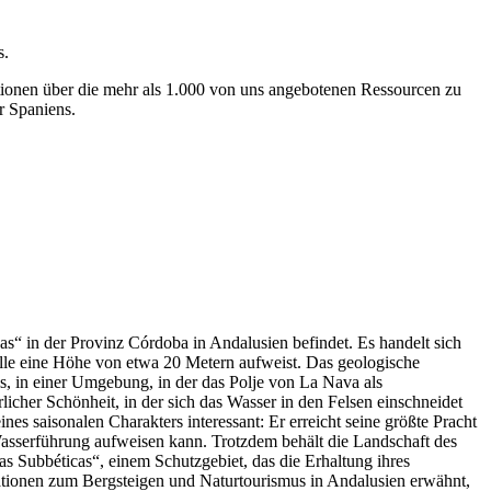
s.
ionen über die mehr als 1.000 von uns angebotenen Ressourcen zu
r Spaniens.
cas“ in der Provinz Córdoba in Andalusien befindet. Es handelt sich
elle eine Höhe von etwa 20 Metern aufweist. Das geologische
s, in einer Umgebung, in der das Polje von La Nava als
cher Schönheit, in der sich das Wasser in den Felsen einschneidet
es saisonalen Charakters interessant: Er erreicht seine größte Pracht
asserführung aufweisen kann. Trotzdem behält die Landschaft des
s Subbéticas“, einem Schutzgebiet, das die Erhaltung ihres
ikationen zum Bergsteigen und Naturtourismus in Andalusien erwähnt,