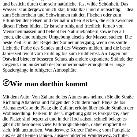
und besticht durch eine sehr natürliche, fast wilde Schönheit. Das
Wasser ist außergewöhnlich klar, kristallklar und durchsichtig – ideal
zum Schnorcheln und Schwimmen mit den Fischen oder zum
Erkunden der Felsen und der natürlichen Becken, die sich zwischen
diesen Felsen bilden. Er ist sehr ruhig und friedlich, fernab von
Menschenmassen und beliebt bei Naturliebhabern sowie bei all
jenen, die eine ruhigere Umgebung abseits der Massen suchen. Die
beste Zeit ist in der Regel der Sonnenuntergang, wenn das sanfte
Licht die Farbe des Sandes und des Wassers mildert, und die beste
Jahreszeit reicht vom Frühling bis zum Frühherbst. An Tagen mit
Ostwind bietet er besseren Schutz als andere exponierte Strände der
Gegend, und außerhalb der Sommermonate ermöglicht er lange
Spaziergänge in ruhigerer Atmosphäre.
Wie man dorthin kommt
Mit dem Auto: Von Zahara de los Atunes aus nehmen Sie die Straße
Richtung Atlanterra und folgen den Schildern nach Playa de los
Alemanes/Cabo de Plata; die Zufahrt erfolgt über lokale Straßen der
Wohnsiedlung. Parken: In der Umgebung gibt es Parkplätze, aber
die Plätze sind begrenzt und in der Hochsaison schnell belegt; es
gibt nicht besonders viele Parkmöglichkeiten, daher empfiehlt es
sich, früh anzureisen. Wanderweg: Kurzer Fußweg vom Parkplatz
aus; es gibt keinen langen, ausgeschilderten Wanderweg. Schuhe: