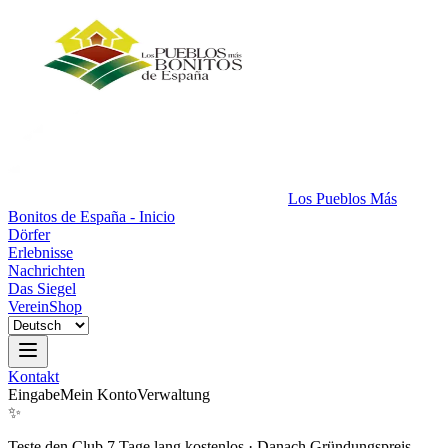
Los Pueblos Más
Bonitos de España - Inicio
Dörfer
Erlebnisse
Nachrichten
Das Siegel
Verein
Shop
Kontakt
Eingabe
Mein Konto
Verwaltung
✨
Teste den Club 7 Tage lang kostenlos
·
Danach Gründungspreis.