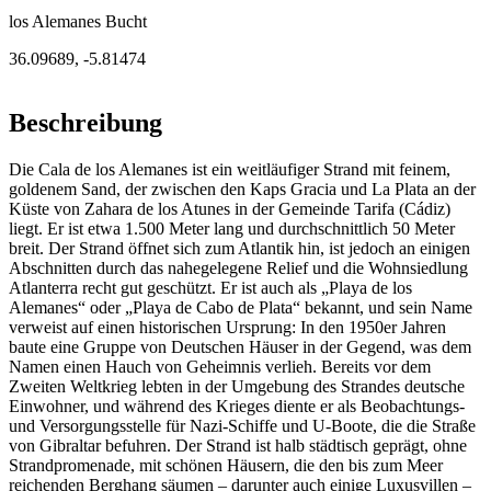
los Alemanes Bucht
36.09689
,
-5.81474
Beschreibung
Die Cala de los Alemanes ist ein weitläufiger Strand mit feinem,
goldenem Sand, der zwischen den Kaps Gracia und La Plata an der
Küste von Zahara de los Atunes in der Gemeinde Tarifa (Cádiz)
liegt. Er ist etwa 1.500 Meter lang und durchschnittlich 50 Meter
breit. Der Strand öffnet sich zum Atlantik hin, ist jedoch an einigen
Abschnitten durch das nahegelegene Relief und die Wohnsiedlung
Atlanterra recht gut geschützt. Er ist auch als „Playa de los
Alemanes“ oder „Playa de Cabo de Plata“ bekannt, und sein Name
verweist auf einen historischen Ursprung: In den 1950er Jahren
baute eine Gruppe von Deutschen Häuser in der Gegend, was dem
Namen einen Hauch von Geheimnis verlieh. Bereits vor dem
Zweiten Weltkrieg lebten in der Umgebung des Strandes deutsche
Einwohner, und während des Krieges diente er als Beobachtungs-
und Versorgungsstelle für Nazi-Schiffe und U-Boote, die die Straße
von Gibraltar befuhren. Der Strand ist halb städtisch geprägt, ohne
Strandpromenade, mit schönen Häusern, die den bis zum Meer
reichenden Berghang säumen – darunter auch einige Luxusvillen –