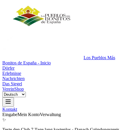
Los Pueblos Más
Bonitos de España - Inicio
Dörfer
Erlebnisse
Nachrichten
Das Siegel
Verein
Shop
Kontakt
Eingabe
Mein Konto
Verwaltung
✨
Teste den Club 7 Tage lang kostenlos
·
Danach Gründungspreis.