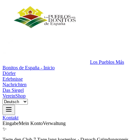
Los Pueblos Más
Bonitos de España - Inicio
Dörfer
Erlebnisse
Nachrichten
Das Siegel
Verein
Shop
Kontakt
Eingabe
Mein Konto
Verwaltung
✨
Teste den Club 7 Tage lang kostenlos
·
Danach Gründungspreis.