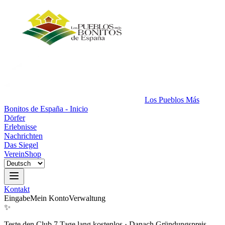
Los Pueblos Más
Bonitos de España - Inicio
Dörfer
Erlebnisse
Nachrichten
Das Siegel
Verein
Shop
Kontakt
Eingabe
Mein Konto
Verwaltung
✨
Teste den Club 7 Tage lang kostenlos
·
Danach Gründungspreis.