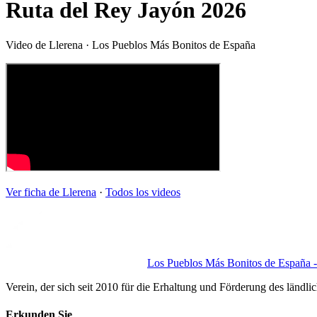
Ruta del Rey Jayón 2026
Video de
Llerena
· Los Pueblos Más Bonitos de España
Ver ficha de
Llerena
·
Todos los videos
Los Pueblos Más Bonitos de España - 
Verein, der sich seit 2010 für die Erhaltung und Förderung des ländli
Erkunden Sie