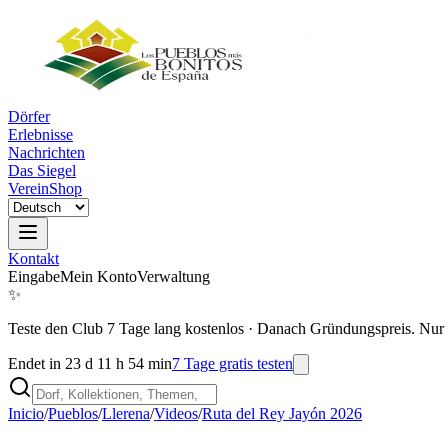
Dörfer
Erlebnisse
Nachrichten
Das Siegel
Verein
Shop
Kontakt
Eingabe
Mein Konto
Verwaltung
✨
Teste den Club 7 Tage lang kostenlos
·
Danach Gründungspreis. Nur 
Endet in 23 d 11 h 54 min
7 Tage gratis testen
Inicio
/
Pueblos
/
Llerena
/
Videos
/
Ruta del Rey Jayón 2026