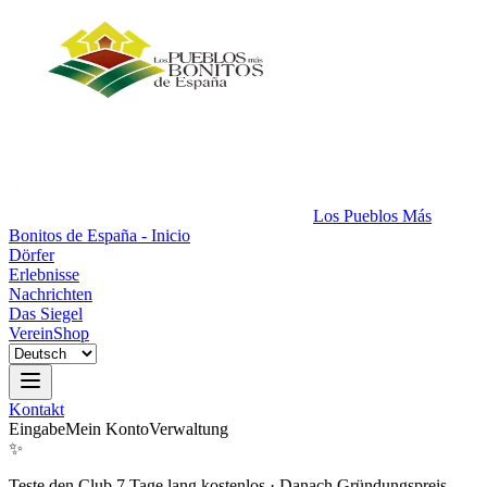
Los Pueblos Más
Bonitos de España - Inicio
Dörfer
Erlebnisse
Nachrichten
Das Siegel
Verein
Shop
Kontakt
Eingabe
Mein Konto
Verwaltung
✨
Teste den Club 7 Tage lang kostenlos
·
Danach Gründungspreis.