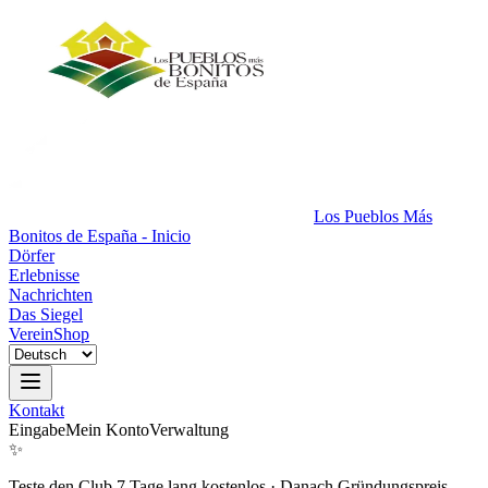
Los Pueblos Más
Bonitos de España - Inicio
Dörfer
Erlebnisse
Nachrichten
Das Siegel
Verein
Shop
Kontakt
Eingabe
Mein Konto
Verwaltung
✨
Teste den Club 7 Tage lang kostenlos
·
Danach Gründungspreis.