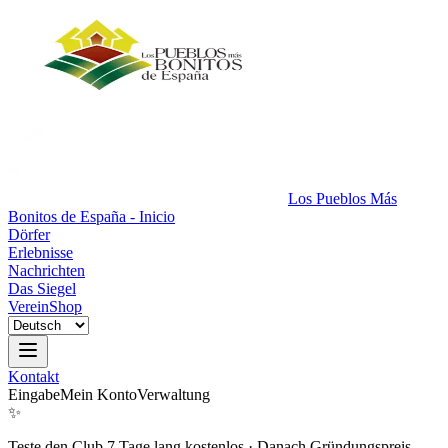
Los Pueblos Más
Bonitos de España - Inicio
Dörfer
Erlebnisse
Nachrichten
Das Siegel
Verein
Shop
Kontakt
Eingabe
Mein Konto
Verwaltung
✨
Teste den Club 7 Tage lang kostenlos
·
Danach Gründungspreis.