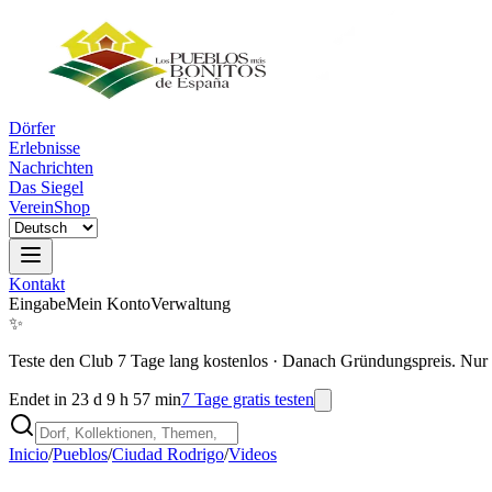
Dörfer
Erlebnisse
Nachrichten
Das Siegel
Verein
Shop
Kontakt
Eingabe
Mein Konto
Verwaltung
✨
Teste den Club 7 Tage lang kostenlos
·
Danach Gründungspreis. Nur 
Endet in 23 d 9 h 57 min
7 Tage gratis testen
Inicio
/
Pueblos
/
Ciudad Rodrigo
/
Videos