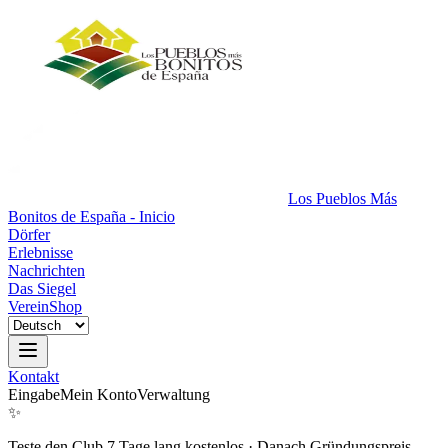
Los Pueblos Más
Bonitos de España - Inicio
Dörfer
Erlebnisse
Nachrichten
Das Siegel
Verein
Shop
Kontakt
Eingabe
Mein Konto
Verwaltung
✨
Teste den Club 7 Tage lang kostenlos
·
Danach Gründungspreis.