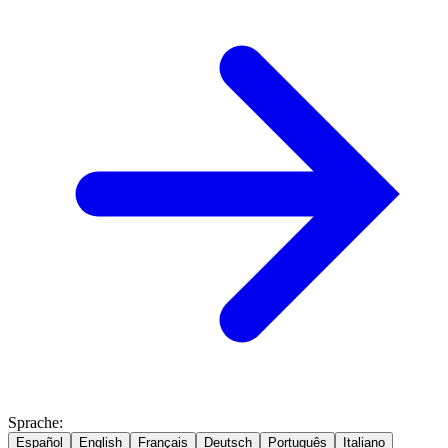
Sprache
:
Español
English
Français
Deutsch
Português
Italiano