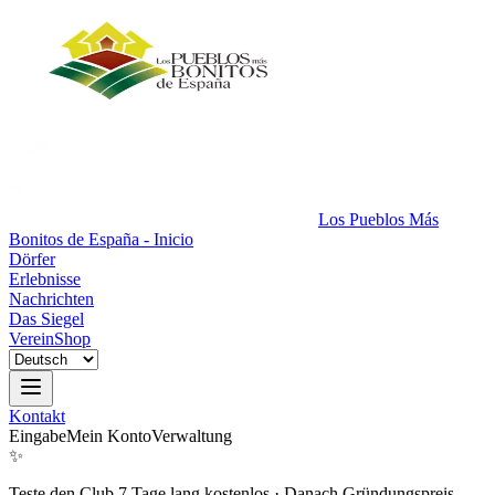
Los Pueblos Más
Bonitos de España - Inicio
Dörfer
Erlebnisse
Nachrichten
Das Siegel
Verein
Shop
Kontakt
Eingabe
Mein Konto
Verwaltung
✨
Teste den Club 7 Tage lang kostenlos
·
Danach Gründungspreis.