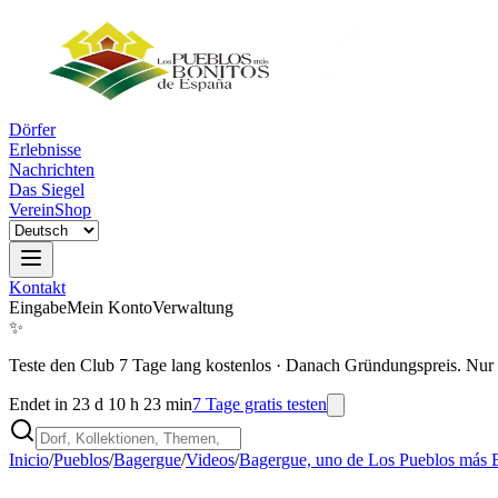
Dörfer
Erlebnisse
Nachrichten
Das Siegel
Verein
Shop
Kontakt
Eingabe
Mein Konto
Verwaltung
✨
Teste den Club 7 Tage lang kostenlos
·
Danach Gründungspreis. Nur 
Endet in 23 d 10 h 23 min
7 Tage gratis testen
Inicio
/
Pueblos
/
Bagergue
/
Videos
/
Bagergue, uno de Los Pueblos más 