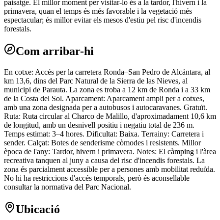
paisatge. El millor moment per visitar-lo és a la tardor, l'hivern i la
primavera, quan el temps és més favorable i la vegetació més
espectacular; és millor evitar els mesos d'estiu pel risc d'incendis
forestals.
Com arribar-hi
En cotxe: Accés per la carretera Ronda–San Pedro de Alcántara, al
km 13,6, dins del Parc Natural de la Sierra de las Nieves, al
municipi de Parauta. La zona es troba a 12 km de Ronda i a 33 km
de la Costa del Sol. Aparcament: Aparcament ampli per a cotxes,
amb una zona designada per a autobusos i autocaravanes. Gratuït.
Ruta: Ruta circular al Charco de Malillo, d'aproximadament 10,6 km
de longitud, amb un desnivell positiu i negatiu total de 236 m.
Temps estimat: 3–4 hores. Dificultat: Baixa. Terrainy: Carretera i
sender. Calçat: Botes de senderisme còmodes i resistents. Millor
època de l'any: Tardor, hivern i primavera. Notes: El càmping i l'àrea
recreativa tanquen al juny a causa del risc d'incendis forestals. La
zona és parcialment accessible per a persones amb mobilitat reduïda.
No hi ha restriccions d'accés temporals, però és aconsellable
consultar la normativa del Parc Nacional.
Ubicació