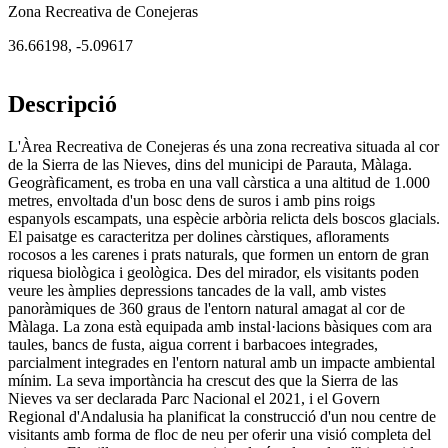
Zona Recreativa de Conejeras
36.66198
,
-5.09617
Descripció
L'Àrea Recreativa de Conejeras és una zona recreativa situada al cor
de la Sierra de las Nieves, dins del municipi de Parauta, Màlaga.
Geogràficament, es troba en una vall càrstica a una altitud de 1.000
metres, envoltada d'un bosc dens de suros i amb pins roigs
espanyols escampats, una espècie arbòria relicta dels boscos glacials.
El paisatge es caracteritza per dolines càrstiques, afloraments
rocosos a les carenes i prats naturals, que formen un entorn de gran
riquesa biològica i geològica. Des del mirador, els visitants poden
veure les àmplies depressions tancades de la vall, amb vistes
panoràmiques de 360 graus de l'entorn natural amagat al cor de
Màlaga. La zona està equipada amb instal·lacions bàsiques com ara
taules, bancs de fusta, aigua corrent i barbacoes integrades,
parcialment integrades en l'entorn natural amb un impacte ambiental
mínim. La seva importància ha crescut des que la Sierra de las
Nieves va ser declarada Parc Nacional el 2021, i el Govern
Regional d'Andalusia ha planificat la construcció d'un nou centre de
visitants amb forma de floc de neu per oferir una visió completa del