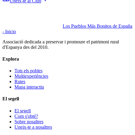
Uneix-te al Club
Los Pueblos Más Bonitos de España
- Inicio
Associació dedicada a preservar i promoure el patrimoni rural
d'Espanya des del 2010.
Explora
Tots els pobles
Multiexperiències
Rutes
Mapa interactiu
El segell
El segell
Com s'obté?
Sobre nosaltres
Uneix-te a nosaltres