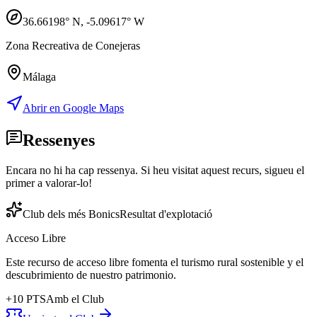
36.66198
° N,
-5.09617
° W
Zona Recreativa de Conejeras
Málaga
Abrir en Google Maps
Ressenyes
Encara no hi ha cap ressenya. Si heu visitat aquest recurs, sigueu el
primer a valorar-lo!
Club dels més Bonics
Resultat d'explotació
Acceso Libre
Este recurso de acceso libre fomenta el turismo rural sostenible y el
descubrimiento de nuestro patrimonio.
+
10
PTS
Amb el Club