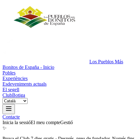
Los Pueblos Más
Bonitos de España - Inicio
Pobles
Experiències
Esdeveniments actuals
El segell
Club
Botiga
Contacte
Inicia la sessió
El meu compte
Gestió
✨
Prova el Club 7 dies gratis
·
Després, preu de fundador. Només fins