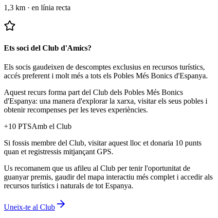
1,3 km
·
en línia recta
Ets soci del Club d'Amics?
Els socis gaudeixen de descomptes exclusius en recursos turístics,
accés preferent i molt més a tots els Pobles Més Bonics d'Espanya.
Aquest recurs forma part del Club dels Pobles Més Bonics
d'Espanya: una manera d'explorar la xarxa, visitar els seus pobles i
obtenir recompenses per les teves experiències.
+
10
PTS
Amb el Club
Si fossis membre del Club, visitar aquest lloc et donaria 10 punts
quan et registressis mitjançant GPS.
Us recomanem que us afileu al Club per tenir l'oportunitat de
guanyar premis, gaudir del mapa interactiu més complet i accedir als
recursos turístics i naturals de tot Espanya.
Uneix-te al Club