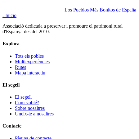
Los Pueblos Más Bonitos de España
- Inicio
Associació dedicada a preservar i promoure el patrimoni rural
d'Espanya des del 2010.
Explora
Tots els pobles
Multiexperiències
Rutes
Mapa interactiu
El segell
El segell
Com s'obté?
Sobre nosaltres
Uneix-te a nosaltres
Contacte
Pàgina de contacte