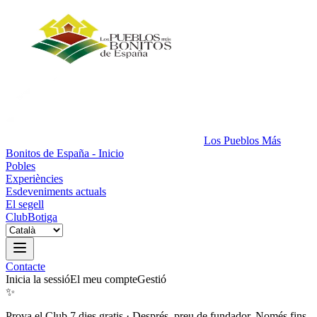
Los Pueblos Más
Bonitos de España - Inicio
Pobles
Experiències
Esdeveniments actuals
El segell
Club
Botiga
Contacte
Inicia la sessió
El meu compte
Gestió
✨
Prova el Club 7 dies gratis
·
Després, preu de fundador. Només fins