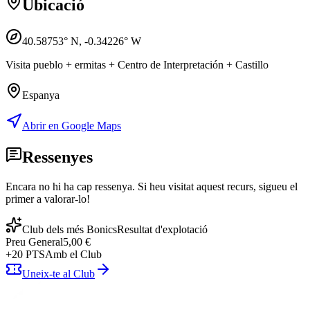
Ubicació
40.58753
° N,
-0.34226
° W
Visita pueblo + ermitas + Centro de Interpretación + Castillo
Espanya
Abrir en Google Maps
Ressenyes
Encara no hi ha cap ressenya. Si heu visitat aquest recurs, sigueu el
primer a valorar-lo!
Club dels més Bonics
Resultat d'explotació
Preu
General
5,00 €
+
20
PTS
Amb el Club
Uneix-te al Club