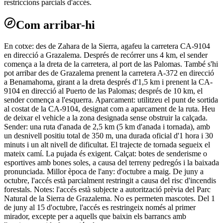
restriccions parcials d'accés.
Com arribar-hi
En cotxe: des de Zahara de la Sierra, agafeu la carretera CA-9104
en direcció a Grazalema. Després de recórrer uns 4 km, el sender
comença a la dreta de la carretera, al port de las Palomas. També s'hi
pot arribar des de Grazalema prenent la carretera A-372 en direcció
a Benamahoma, girant a la dreta després d'1,5 km i prenent la CA-
9104 en direcció al Puerto de las Palomas; després de 10 km, el
sender comença a l'esquerra. Aparcament: utilitzeu el punt de sortida
al costat de la CA-9104, designat com a aparcament de la ruta. Heu
de deixar el vehicle a la zona designada sense obstruir la calçada.
Sender: una ruta d'anada de 2,5 km (5 km d'anada i tornada), amb
un desnivell positiu total de 350 m, una durada oficial d'1 hora i 30
minuts i un alt nivell de dificultat. El trajecte de tornada segueix el
mateix camí. La pujada és exigent. Calçat: botes de senderisme o
esportives amb bones soles, a causa del terreny pedregós i la baixada
pronunciada. Millor època de l'any: d'octubre a maig. De juny a
octubre, l'accés està parcialment restringit a causa del risc d'incendis
forestals. Notes: l'accés està subjecte a autorització prèvia del Parc
Natural de la Sierra de Grazalema. No es permeten mascotes. Del 1
de juny al 15 d'octubre, l'accés es restringeix només al primer
mirador, excepte per a aquells que baixin els barrancs amb