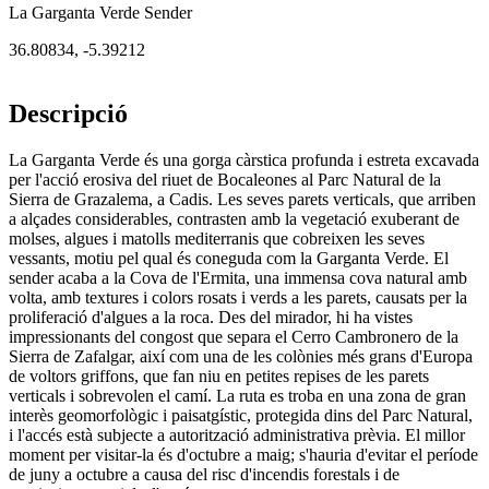
La Garganta Verde Sender
36.80834
,
-5.39212
Descripció
La Garganta Verde és una gorga càrstica profunda i estreta excavada
per l'acció erosiva del riuet de Bocaleones al Parc Natural de la
Sierra de Grazalema, a Cadis. Les seves parets verticals, que arriben
a alçades considerables, contrasten amb la vegetació exuberant de
molses, algues i matolls mediterranis que cobreixen les seves
vessants, motiu pel qual és coneguda com la Garganta Verde. El
sender acaba a la Cova de l'Ermita, una immensa cova natural amb
volta, amb textures i colors rosats i verds a les parets, causats per la
proliferació d'algues a la roca. Des del mirador, hi ha vistes
impressionants del congost que separa el Cerro Cambronero de la
Sierra de Zafalgar, així com una de les colònies més grans d'Europa
de voltors griffons, que fan niu en petites repises de les parets
verticals i sobrevolen el camí. La ruta es troba en una zona de gran
interès geomorfològic i paisatgístic, protegida dins del Parc Natural,
i l'accés està subjecte a autorització administrativa prèvia. El millor
moment per visitar-la és d'octubre a maig; s'hauria d'evitar el període
de juny a octubre a causa del risc d'incendis forestals i de