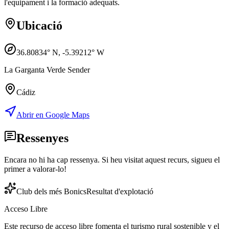
l'equipament i la formació adequats.
Ubicació
36.80834
° N,
-5.39212
° W
La Garganta Verde Sender
Cádiz
Abrir en Google Maps
Ressenyes
Encara no hi ha cap ressenya. Si heu visitat aquest recurs, sigueu el
primer a valorar-lo!
Club dels més Bonics
Resultat d'explotació
Acceso Libre
Este recurso de acceso libre fomenta el turismo rural sostenible y el