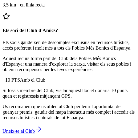
3,5 km
·
en línia recta
Ets soci del Club d'Amics?
Els socis gaudeixen de descomptes exclusius en recursos turístics,
accés preferent i molt més a tots els Pobles Més Bonics d'Espanya.
Aquest recurs forma part del Club dels Pobles Més Bonics
d'Espanya: una manera d'explorar la xarxa, visitar els seus pobles i
obtenir recompenses per les teves experiències.
+
10
PTS
Amb el Club
Si fossis membre del Club, visitar aquest lloc et donaria 10 punts
quan et registressis mitjançant GPS.
Us recomanem que us afileu al Club per tenir l'oportunitat de
guanyar premis, gaudir del mapa interactiu més complet i accedir als
recursos turístics i naturals de tot Espanya.
Uneix-te al Club