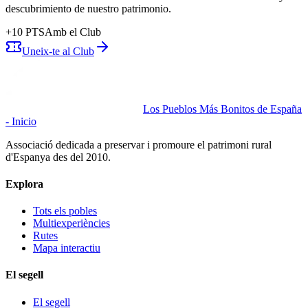
descubrimiento de nuestro patrimonio.
+
10
PTS
Amb el Club
Uneix-te al Club
Los Pueblos Más Bonitos de España
- Inicio
Associació dedicada a preservar i promoure el patrimoni rural
d'Espanya des del 2010.
Explora
Tots els pobles
Multiexperiències
Rutes
Mapa interactiu
El segell
El segell