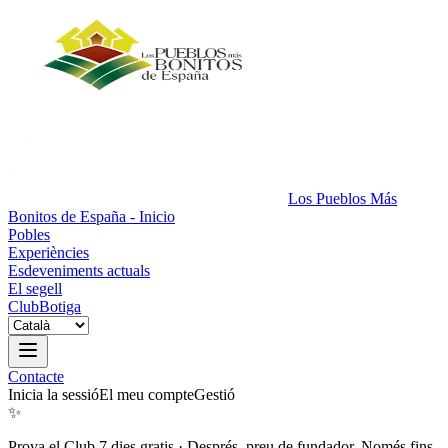
Los Pueblos Más
Bonitos de España - Inicio
Pobles
Experiències
Esdeveniments actuals
El segell
Club
Botiga
Contacte
Inicia la sessió
El meu compte
Gestió
✨
Prova el Club 7 dies gratis
·
Després, preu de fundador. Només fins