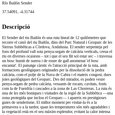
Río Bailón Sender
37.54091
,
-4.31744
Descripció
El Sender del riu Bailón és una ruta lineal de 12 quilòmetres que
recorre el canó del riu Bailón, dins del Parc Natural i Geoparc de les
Sierras Subbéticas a Còrdova, Andalusia. El sender serpenteja pel
fons del profund vall sota penya-segats de calcària verticals, creua el
riu en diverses ocasions – tot i que el seu llit sol estar sec – i travessa
un bosc humit de surera i de roure de gall anomenat 'el bosc
encantat'. El paisatge càrstic és l'atracció principal de la ruta, amb
formacions geològiques originades per la dissolució de la pedra
calcària, com el polje de la Nava de Cabra i el mateix congost, dues
joies geològiques del Geoparc. Des del mirador, es poden veure
penya-segats de pedra calcària, vessants de rocam, cavitats, fonts
com la de Fuenfría i cascades a la zona de Las Chorreras. La ruta és
una de les més boniques i visitades de la regió de la Subbética —una
zona protegida que inclou el Geoparc— i apareix en prestigioses
guies de senderisme. El millor moment per visitar-la és a la
primavera o a la tardor, quan les temperatures són més agradables i
la vegetació està en el seu màxim esplendor, evitant la calor intensa