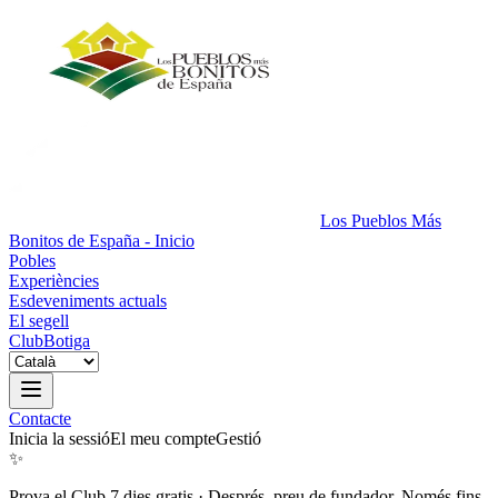
Los Pueblos Más
Bonitos de España - Inicio
Pobles
Experiències
Esdeveniments actuals
El segell
Club
Botiga
Contacte
Inicia la sessió
El meu compte
Gestió
✨
Prova el Club 7 dies gratis
·
Després, preu de fundador. Només fins