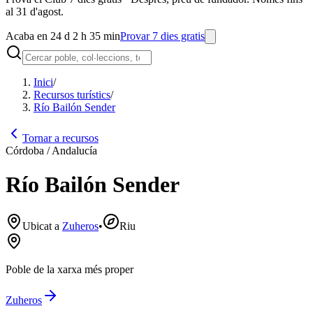
al 31 d'agost.
Acaba en 24 d 2 h 35 min
Provar 7 dies gratis
Inici
/
Recursos turístics
/
Río Bailón Sender
Tornar a recursos
Córdoba / Andalucía
Río Bailón Sender
Ubicat a
Zuheros
•
Riu
Poble de la xarxa més proper
Zuheros