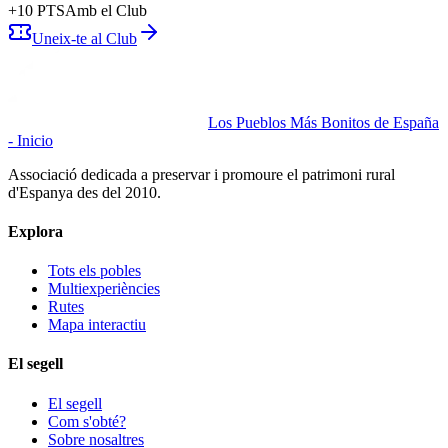
+
10
PTS
Amb el Club
Uneix-te al Club
Los Pueblos Más Bonitos de España
- Inicio
Associació dedicada a preservar i promoure el patrimoni rural
d'Espanya des del 2010.
Explora
Tots els pobles
Multiexperiències
Rutes
Mapa interactiu
El segell
El segell
Com s'obté?
Sobre nosaltres