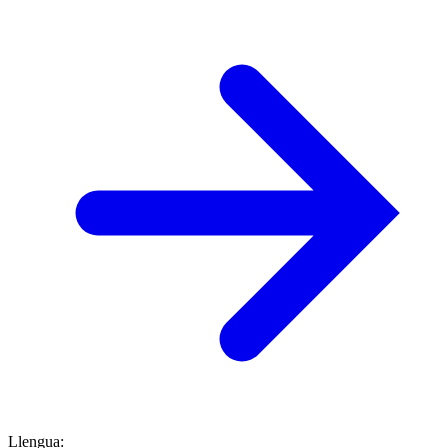
Llengua
: