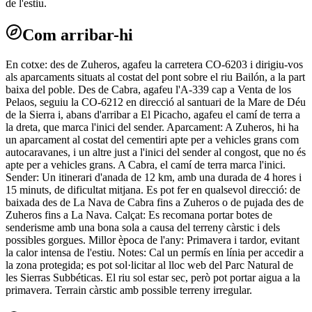
de l'estiu.
Com arribar-hi
En cotxe: des de Zuheros, agafeu la carretera CO-6203 i dirigiu-vos
als aparcaments situats al costat del pont sobre el riu Bailón, a la part
baixa del poble. Des de Cabra, agafeu l'A-339 cap a Venta de los
Pelaos, seguiu la CO-6212 en direcció al santuari de la Mare de Déu
de la Sierra i, abans d'arribar a El Picacho, agafeu el camí de terra a
la dreta, que marca l'inici del sender. Aparcament: A Zuheros, hi ha
un aparcament al costat del cementiri apte per a vehicles grans com
autocaravanes, i un altre just a l'inici del sender al congost, que no és
apte per a vehicles grans. A Cabra, el camí de terra marca l'inici.
Sender: Un itinerari d'anada de 12 km, amb una durada de 4 hores i
15 minuts, de dificultat mitjana. Es pot fer en qualsevol direcció: de
baixada des de La Nava de Cabra fins a Zuheros o de pujada des de
Zuheros fins a La Nava. Calçat: Es recomana portar botes de
senderisme amb una bona sola a causa del terreny càrstic i dels
possibles gorgues. Millor època de l'any: Primavera i tardor, evitant
la calor intensa de l'estiu. Notes: Cal un permís en línia per accedir a
la zona protegida; es pot sol·licitar al lloc web del Parc Natural de
les Sierras Subbéticas. El riu sol estar sec, però pot portar aigua a la
primavera. Terrain càrstic amb possible terreny irregular.