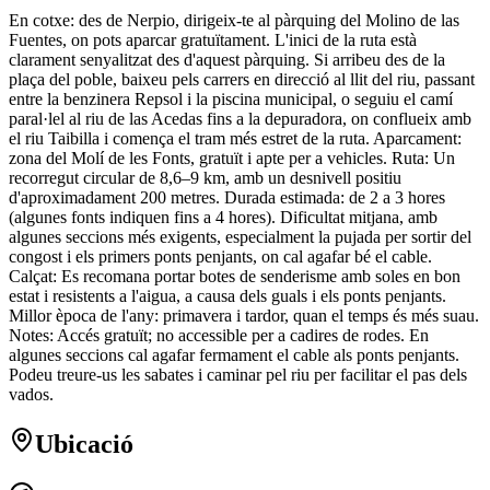
En cotxe: des de Nerpio, dirigeix-te al pàrquing del Molino de las
Fuentes, on pots aparcar gratuïtament. L'inici de la ruta està
clarament senyalitzat des d'aquest pàrquing. Si arribeu des de la
plaça del poble, baixeu pels carrers en direcció al llit del riu, passant
entre la benzinera Repsol i la piscina municipal, o seguiu el camí
paral·lel al riu de las Acedas fins a la depuradora, on conflueix amb
el riu Taibilla i comença el tram més estret de la ruta. Aparcament:
zona del Molí de les Fonts, gratuït i apte per a vehicles. Ruta: Un
recorregut circular de 8,6–9 km, amb un desnivell positiu
d'aproximadament 200 metres. Durada estimada: de 2 a 3 hores
(algunes fonts indiquen fins a 4 hores). Dificultat mitjana, amb
algunes seccions més exigents, especialment la pujada per sortir del
congost i els primers ponts penjants, on cal agafar bé el cable.
Calçat: Es recomana portar botes de senderisme amb soles en bon
estat i resistents a l'aigua, a causa dels guals i els ponts penjants.
Millor època de l'any: primavera i tardor, quan el temps és més suau.
Notes: Accés gratuït; no accessible per a cadires de rodes. En
algunes seccions cal agafar fermament el cable als ponts penjants.
Podeu treure-us les sabates i caminar pel riu per facilitar el pas dels
vados.
Ubicació