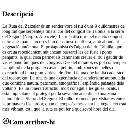
Descripció
La Ruta del Zarzalar és un sender vora el riu d'uns 9 quilòmetres de
longitud que serpenteja fins al cor del congost de Taibilla, a la serra
del Segura (Nerpio, Albacete). La ruta discorre pel mateix congost,
entre altes parets rocoses i un dens bosc de ribera, amb abundant
vegetació autòctona. El protagonista és l'aigua del riu Taibilla, que
es creua repetidament mitjançant passarel·les de fusta i ponts
penjants, la qual cosa permet als caminants creuar el riu i gaudir de
vistes panoràmiques del congost. Des del mirador, es pot contemplar
l'amplitud de la gorga excavada pel riu, amb zones de bellesa
excepcional i una gran varietat de flora i fauna que habita cada racó
del recorregut. La ruta és una experiència de senderisme autoguiada
que combina natura, patrimoni etnogràfic i l'esplèndid paisatge dels
voltants. És un itinerari atractiu, molt conegut a les guies locals, i
està implícitament protegit per la seva ubicació dins d'una zona
natural de la Sierra del Segura. El millor moment per visitar és entre
la primavera i la tardor, quan el temps és més suau i la vegetació està
més vibrant, tot i que la ruta es pot fer a qualsevol hora del dia.
Com arribar-hi