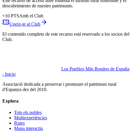
Este recurso de acceso libre fomenta el turismo rural sostenible y el
descubrimiento de nuestro patrimonio.
+
10
PTS
Amb el Club
Uneix-te al Club
El contenido completo de este recurso está reservado a los socios del
Club.
Los Pueblos Más Bonitos de España
- Inicio
Associació dedicada a preservar i promoure el patrimoni rural
d'Espanya des del 2010.
Explora
Tots els pobles
Multiexperiències
Rutes
Mapa interactiu