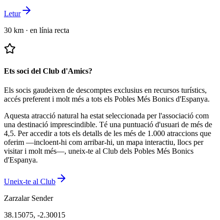
Letur
30 km
·
en línia recta
Ets soci del Club d'Amics?
Els socis gaudeixen de descomptes exclusius en recursos turístics,
accés preferent i molt més a tots els Pobles Més Bonics d'Espanya.
Aquesta atracció natural ha estat seleccionada per l'associació com
una destinació imprescindible.
Té una puntuació d'usuari de més de
4,5.
Per accedir a tots els detalls de les més de 1.000 atraccions que
oferim —incloent-hi com arribar-hi, un mapa interactiu, llocs per
visitar i molt més—, uneix-te al Club dels Pobles Més Bonics
d'Espanya.
Uneix-te al Club
Zarzalar Sender
38.15075
,
-2.30015