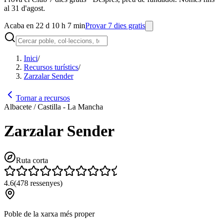
al 31 d'agost.
Acaba en 22 d 10 h 7 min
Provar 7 dies gratis
Inici
/
Recursos turístics
/
Zarzalar Sender
Tornar a recursos
Albacete / Castilla - La Mancha
Zarzalar Sender
Ruta corta
4.6
(
478
ressenyes
)
Poble de la xarxa més proper