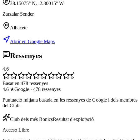
38.15075
° N,
-2.30015
° W
Zarzalar Sender
Albacete
Abrir en Google Maps
Ressenyes
4.6
Basat en 478 ressenyes
4.6
★
Google
·
478
ressenyes
Puntuació mitjana basada en les ressenyes de Google i dels membres
del Club.
Club dels més Bonics
Resultat d'explotació
Acceso Libre