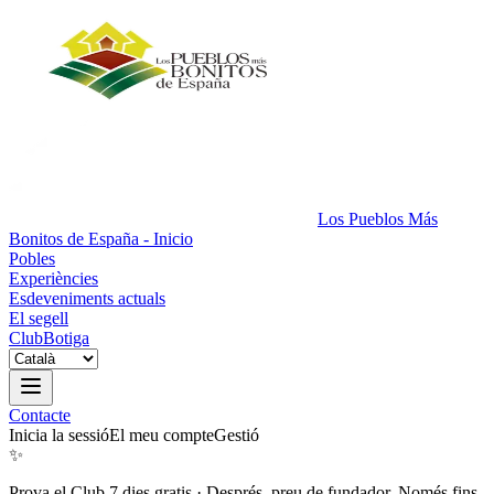
Los Pueblos Más
Bonitos de España - Inicio
Pobles
Experiències
Esdeveniments actuals
El segell
Club
Botiga
Contacte
Inicia la sessió
El meu compte
Gestió
✨
Prova el Club 7 dies gratis
·
Després, preu de fundador. Només fins