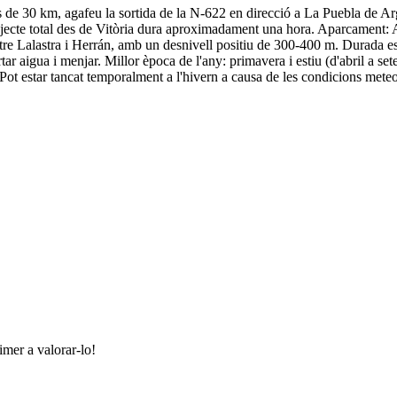
s de 30 km, agafeu la sortida de la N-622 en direcció a La Puebla de 
rajecte total des de Vitòria dura aproximadament una hora. Aparcament: 
tre Lalastra i Herrán, amb un desnivell positiu de 300-400 m. Durada est
r aigua i menjar. Millor època de l'any: primavera i estiu (d'abril a se
Pot estar tancat temporalment a l'hivern a causa de les condicions meteo
imer a valorar-lo!