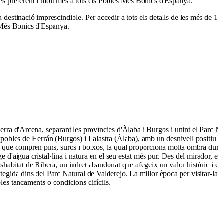
és preferent i molt més a tots els Pobles Més Bonics d'Espanya.
a destinació imprescindible.
Per accedir a tots els detalls de les més d
s Més Bonics d'Espanya.
erra d'Arcena, separant les províncies d'Àlaba i Burgos i unint el Parc N
s pobles de Herrán (Burgos) i Lalastra (Àlaba), amb un desnivell positiu
 que comprèn pins, suros i boixos, la qual proporciona molta ombra duran
isatge d'aigua cristal·lina i natura en el seu estat més pur. Des del mirad
shabitat de Ribera, un indret abandonat que afegeix un valor històric i cu
gida dins del Parc Natural de Valderejo. La millor època per visitar-la é
bles tancaments o condicions difícils.