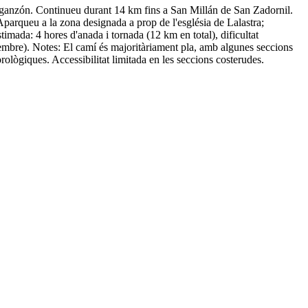
Arganzón. Continueu durant 14 km fins a San Millán de San Zadornil.
Aparqueu a la zona designada a prop de l'església de Lalastra;
imada: 4 hores d'anada i tornada (12 km en total), dificultat
tembre). Notes: El camí és majoritàriament pla, amb algunes seccions
rològiques. Accessibilitat limitada en les seccions costerudes.