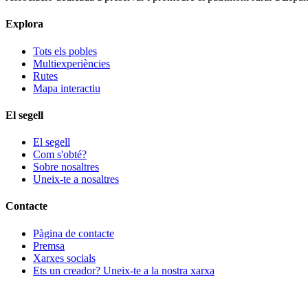
Explora
Tots els pobles
Multiexperiències
Rutes
Mapa interactiu
El segell
El segell
Com s'obté?
Sobre nosaltres
Uneix-te a nosaltres
Contacte
Pàgina de contacte
Premsa
Xarxes socials
Ets un creador? Uneix-te a la nostra xarxa