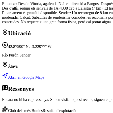
En cotxe: Des de Vitòria, agafeu la N-1 en direcció a Burgos. Despré
Des d'allà, seguiu els senyals de l'A-4338 cap a Lalastra (7 km). El t
l'aparcament és gratuït i disponible. Sender: Un recorregut de 8 km en
moderada. Calçat: Sabatilles de senderisme còmodes; es recomana porta
costerudes. No requereix una gran forma física, però cal portar aigua. 
Ubicació
42.87590
° N,
-3.22977
° W
Río Purón Sender
Álava
Abrir en Google Maps
Ressenyes
Encara no hi ha cap ressenya. Si heu visitat aquest recurs, sigueu el pr
Club dels més Bonics
Resultat d'explotació