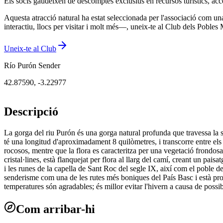
Els socis gaudeixen de descomptes exclusius en recursos turístics, acc
Aquesta atracció natural ha estat seleccionada per l'associació com un
interactiu, llocs per visitar i molt més—, uneix-te al Club dels Poble
Uneix-te al Club
Río Purón Sender
42.87590
,
-3.22977
Descripció
La gorga del riu Purón és una gorga natural profunda que travessa la s
té una longitud d'aproximadament 8 quilòmetres, i transcorre entre el
rocosos, mentre que la flora es caracteritza per una vegetació frondosa
cristal·lines, està flanquejat per flora al llarg del camí, creant un pa
i les runes de la capella de Sant Roc del segle IX, així com el poble de
senderisme com una de les rutes més boniques del País Basc i està prote
temperatures són agradables; és millor evitar l'hivern a causa de possi
Com arribar-hi