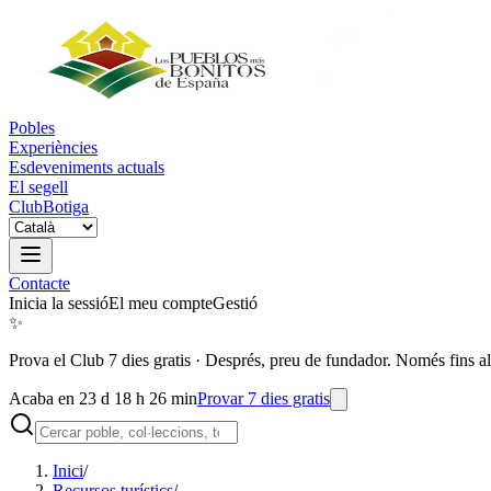
Pobles
Experiències
Esdeveniments actuals
El segell
Club
Botiga
Contacte
Inicia la sessió
El meu compte
Gestió
✨
Prova el Club 7 dies gratis
·
Després, preu de fundador. Només fins al
Acaba en 23 d 18 h 26 min
Provar 7 dies gratis
Inici
/
Recursos turístics
/