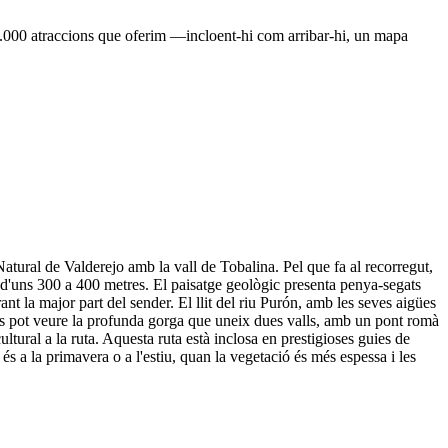
e 1.000 atraccions que oferim —incloent-hi com arribar-hi, un mapa
atural de Valderejo amb la vall de Tobalina. Pel que fa al recorregut,
 d'uns 300 a 400 metres. El paisatge geològic presenta penya-segats
t la major part del sender. El llit del riu Purón, amb les seves aigües
or, es pot veure la profunda gorga que uneix dues valls, amb un pont romà
ltural a la ruta. Aquesta ruta està inclosa en prestigioses guies de
s a la primavera o a l'estiu, quan la vegetació és més espessa i les