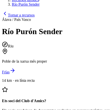
Río Purón Sender
Tornar a recursos
Álava / País Vasco
Río Purón Sender
Riu
Poble de la xarxa més proper
Frías
14 km
·
en línia recta
Ets soci del Club d'Amics?