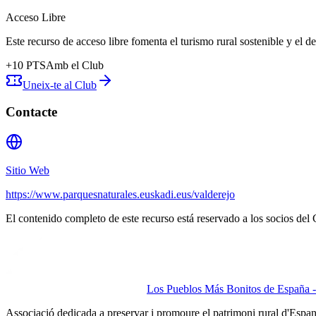
Acceso Libre
Este recurso de acceso libre fomenta el turismo rural sostenible y el 
+
10
PTS
Amb el Club
Uneix-te al Club
Contacte
Sitio Web
https://www.parquesnaturales.euskadi.eus/valderejo
El contenido completo de este recurso está reservado a los socios del 
Los Pueblos Más Bonitos de España - 
Associació dedicada a preservar i promoure el patrimoni rural d'Espa