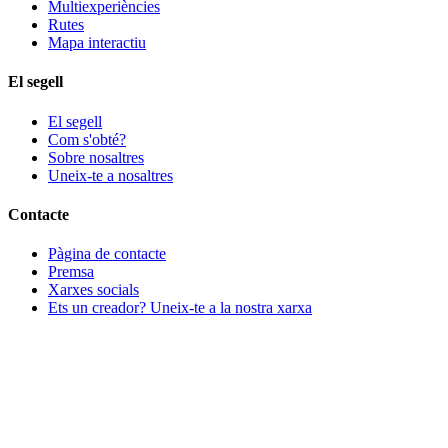
Multiexperiències
Rutes
Mapa interactiu
El segell
El segell
Com s'obté?
Sobre nosaltres
Uneix-te a nosaltres
Contacte
Pàgina de contacte
Premsa
Xarxes socials
Ets un creador? Uneix-te a la nostra xarxa