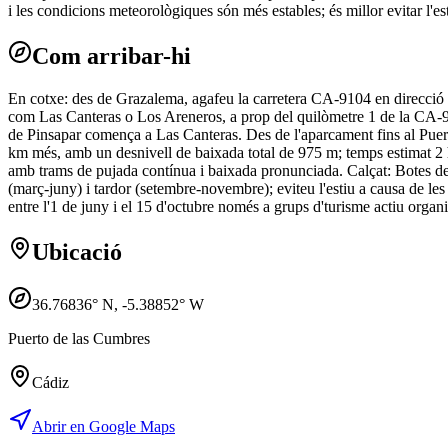
i les condicions meteorològiques són més estables; és millor evitar l'esti
Com arribar-hi
En cotxe: des de Grazalema, agafeu la carretera CA-9104 en direcció a
com Las Canteras o Los Areneros, a prop del quilòmetre 1 de la CA-910
de Pinsapar comença a Las Canteras. Des de l'aparcament fins al Puer
km més, amb un desnivell de baixada total de 975 m; temps estimat 2 h
amb trams de pujada contínua i baixada pronunciada. Calçat: Botes de 
(març-juny) i tardor (setembre-novembre); eviteu l'estiu a causa de les 
entre l'1 de juny i el 15 d'octubre només a grups d'turisme actiu organit
Ubicació
36.76836
° N,
-5.38852
° W
Puerto de las Cumbres
Cádiz
Abrir en Google Maps