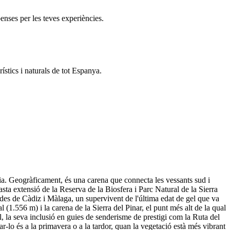
enses per les teves experiències.
ístics i naturals de tot Espanya.
ia. Geogràficament, és una carena que connecta les vessants sud i
asta extensió de la Reserva de la Biosfera i Parc Natural de la Sierra
ades de Càdiz i Màlaga, un supervivent de l'última edat de gel que va
 (1.556 m) i la carena de la Sierra del Pinar, el punt més alt de la qual
l, la seva inclusió en guies de senderisme de prestigi com la Ruta del
ar-lo és a la primavera o a la tardor, quan la vegetació està més vibrant