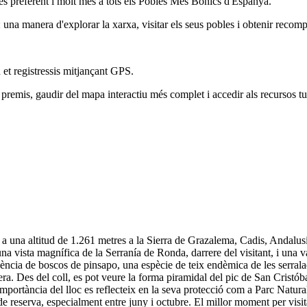
és preferent i molt més a tots els Pobles Més Bonics d'Espanya.
na manera d'explorar la xarxa, visitar els seus pobles i obtenir recomp
 et registressis mitjançant GPS.
remis, gaudir del mapa interactiu més complet i accedir als recursos tur
t a una altitud de 1.261 metres a la Sierra de Grazalema, Cadis, Andalus
na vista magnífica de la Serranía de Ronda, darrere del visitant, i una v
sència de boscos de pinsapo, una espècie de teix endèmica de les serral
a. Des del coll, es pot veure la forma piramidal del pic de San Cristóbal
mportància del lloc es reflecteix en la seva protecció com a Parc Natura
 de reserva, especialment entre juny i octubre. El millor moment per visit