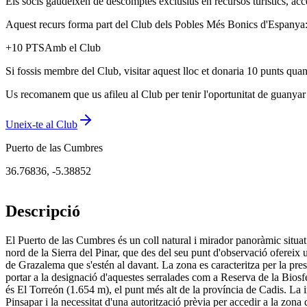
Els socis gaudeixen de descomptes exclusius en recursos turístics, acc
Aquest recurs forma part del Club dels Pobles Més Bonics d'Espanya: u
+
10
PTS
Amb el Club
Si fossis membre del Club, visitar aquest lloc et donaria 10 punts quan
Us recomanem que us afileu al Club per tenir l'oportunitat de guanyar p
Uneix-te al Club
Puerto de las Cumbres
36.76836
,
-5.38852
Descripció
El Puerto de las Cumbres és un coll natural i mirador panoràmic situa
nord de la Sierra del Pinar, que des del seu punt d'observació ofereix u
de Grazalema que s'estén al davant. La zona es caracteritza per la pre
portar a la designació d'aquestes serralades com a Reserva de la Biosfer
és El Torreón (1.654 m), el punt més alt de la província de Cadis. La i
Pinsapar i la necessitat d'una autorització prèvia per accedir a la zona