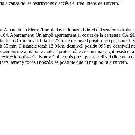
u a causa de les restriccions d'accés i el fred intens de l'hivern.
 Zahara de la Sierra (Port de las Palomas). L'inici del sender es trob
4. Aparcament: Un ampli aparcament al costat de la carretera CA-9104, 
to de las Cumbres: 1,6 km, 225 m de desnivell positiu, temps estimat:
 55 min. Distància total: 12,9 km, desnivell positiu 395 m, desnivell ne
senderisme amb bones soles i protecció; es recomana calçat resistent a 
restriccions d'accés. Notes: Cal permís previ per accedir-hi (lloc web de
zats; terreny rocós i boscós; és possible que hi hagi boira a l'hivern.