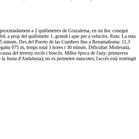
a aproximadament a 2 quilòmetres de Grazalema, en un lloc conegut
a prop del quilòmetre 1, gratuït i apte per a vehicles. Ruta: La ruta
 35 minuts. Des del Puerto de las Cumbres fins a Benamahoma: 11,3
gatiu 975 m, temps total 3 hores i 30 minuts. Dificultat: Moderada,
causa del terreny rocós i boscós. Millor època de l'any: primavera
 la Junta d'Andalusia); no es permeten mascotes; l'accés està restringit