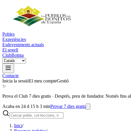
Pobles
Experiències
Esdeveniments actuals
El segell
Club
Botiga
Contacte
Inicia la sessió
El meu compte
Gestió
✨
Prova el Club 7 dies gratis
·
Després, preu de fundador. Només fins al
Acaba en 24 d 15 h 3 min
Provar 7 dies gratis
Inici
/
Recursos turístics
/