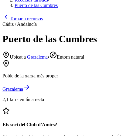
Puerto de las Cumbres
Tornar a recursos
Cádiz / Andalucía
Puerto de las Cumbres
Ubicat a
Grazalema
•
Entorn natural
Poble de la xarxa més proper
Grazalema
2,1 km
·
en línia recta
Ets soci del Club d'Amics?