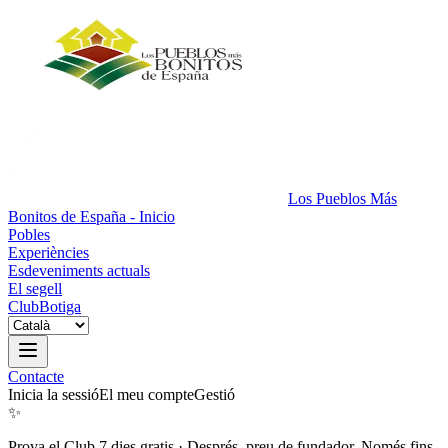
Los Pueblos Más
Bonitos de España - Inicio
Pobles
Experiències
Esdeveniments actuals
El segell
Club
Botiga
Contacte
Inicia la sessió
El meu compte
Gestió
✨
Prova el Club 7 dies gratis
·
Després, preu de fundador. Només fins