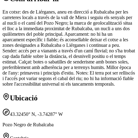
En cotxe: des de Liérganes, aneu en direcció a Rubalcaba per les
carreteres locals a través de la vall de Miera i seguiu els senyals per
al nucli o el camí del Pozo Negro; la marca de geolocalització situa
el lloc a la immediata proximitat de Rubalcaba, un nucli a uns dos
quilòmetres del poble principal. Aparcament: no hi ha un
aparcament específic i fiable; és aconsellable deixar el cotxe a les
zones designades a Rubalcaba o Liérganes i continuar a peu.
Sender: accés per a vianants a través d'un camí fluvial; no s'ha trobat
cap dada fiable sobre la distància, el desnivell positiu o el temps
estimat. Calçat: botes o sabatilles de senderisme amb bones soles,
preferiblement amb adherència per a terrenys humits. Millor època
de l'any: primavera i principis d'estiu. Notes: El terra pot ser relliscós
i l'accés pot variar segons el cabal del riu; no hi ha informació fiable
sobre l'accessibilitat universal ni els tancaments temporals.
Ubicació
43.32450
° N,
-3.74287
° W
Pozo Negro de Rubalcaba