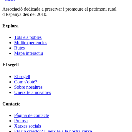
Associació dedicada a preservar i promoure el patrimoni rural
d'Espanya des del 2010.
Explora
Tots els pobles
Multiexperiències
Rutes
Mapa interactiu
El segell
El segell
Com s'obté?
Sobre nosaltres
Uneix-te a nosaltres
Contacte
Pàgina de contacte
Premsa
Xarxes socials
Ets un creador? Uneix-te a la nostra xarxa