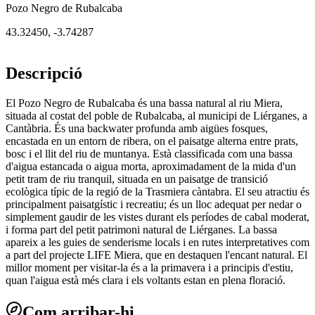
Pozo Negro de Rubalcaba
43.32450
,
-3.74287
Descripció
El Pozo Negro de Rubalcaba és una bassa natural al riu Miera,
situada al costat del poble de Rubalcaba, al municipi de Liérganes, a
Cantàbria. És una backwater profunda amb aigües fosques,
encastada en un entorn de ribera, on el paisatge alterna entre prats,
bosc i el llit del riu de muntanya. Està classificada com una bassa
d'aigua estancada o aigua morta, aproximadament de la mida d'un
petit tram de riu tranquil, situada en un paisatge de transició
ecològica típic de la regió de la Trasmiera càntabra. El seu atractiu és
principalment paisatgístic i recreatiu; és un lloc adequat per nedar o
simplement gaudir de les vistes durant els períodes de cabal moderat,
i forma part del petit patrimoni natural de Liérganes. La bassa
apareix a les guies de senderisme locals i en rutes interpretatives com
a part del projecte LIFE Miera, que en destaquen l'encant natural. El
millor moment per visitar-la és a la primavera i a principis d'estiu,
quan l'aigua està més clara i els voltants estan en plena floració.
Com arribar-hi