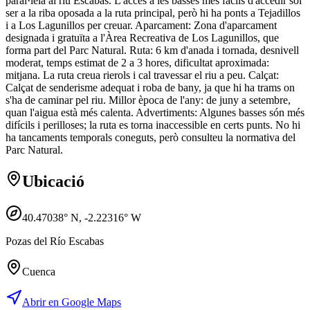
paral·lela al riu Escabas. L'accés a les basses més fàcils d'accedir sol
ser a la riba oposada a la ruta principal, però hi ha ponts a Tejadillos
i a Los Lagunillos per creuar. Aparcament: Zona d'aparcament
designada i gratuïta a l'Àrea Recreativa de Los Lagunillos, que
forma part del Parc Natural. Ruta: 6 km d'anada i tornada, desnivell
moderat, temps estimat de 2 a 3 hores, dificultat aproximada:
mitjana. La ruta creua rierols i cal travessar el riu a peu. Calçat:
Calçat de senderisme adequat i roba de bany, ja que hi ha trams on
s'ha de caminar pel riu. Millor època de l'any: de juny a setembre,
quan l'aigua està més calenta. Advertiments: Algunes basses són més
difícils i perilloses; la ruta es torna inaccessible en certs punts. No hi
ha tancaments temporals coneguts, però consulteu la normativa del
Parc Natural.
Ubicació
40.47038
° N,
-2.22316
° W
Pozas del Río Escabas
Cuenca
Abrir en Google Maps