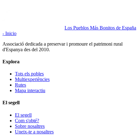
Los Pueblos Más Bonitos de España
- Inicio
Associació dedicada a preservar i promoure el patrimoni rural
d'Espanya des del 2010.
Explora
Tots els pobles
Multiexperiències
Rutes
Mapa interactiu
El segell
El segell
Com s'obté?
Sobre nosaltres
Uneix-te a nosaltres