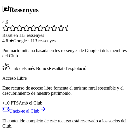
Ressenyes
4.6
Basat en 113 ressenyes
4.6
★
Google
·
113
ressenyes
Puntuació mitjana basada en les ressenyes de Google i dels membres
del Club.
Club dels més Bonics
Resultat d'explotació
Acceso Libre
Este recurso de acceso libre fomenta el turismo rural sostenible y el
descubrimiento de nuestro patrimonio.
+
10
PTS
Amb el Club
Uneix-te al Club
El contenido completo de este recurso está reservado a los socios del
Club.