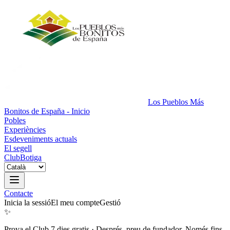
Los Pueblos Más
Bonitos de España - Inicio
Pobles
Experiències
Esdeveniments actuals
El segell
Club
Botiga
Contacte
Inicia la sessió
El meu compte
Gestió
✨
Prova el Club 7 dies gratis
·
Després, preu de fundador. Només fins