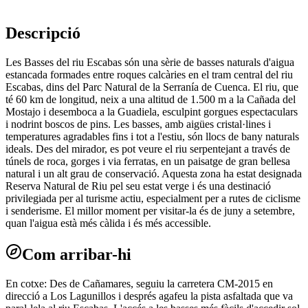
Descripció
Les Basses del riu Escabas són una sèrie de basses naturals d'aigua
estancada formades entre roques calcàries en el tram central del riu
Escabas, dins del Parc Natural de la Serranía de Cuenca. El riu, que
té 60 km de longitud, neix a una altitud de 1.500 m a la Cañada del
Mostajo i desemboca a la Guadiela, esculpint gorgues espectaculars
i nodrint boscos de pins. Les basses, amb aigües cristal·lines i
temperatures agradables fins i tot a l'estiu, són llocs de bany naturals
ideals. Des del mirador, es pot veure el riu serpentejant a través de
túnels de roca, gorges i via ferratas, en un paisatge de gran bellesa
natural i un alt grau de conservació. Aquesta zona ha estat designada
Reserva Natural de Riu pel seu estat verge i és una destinació
privilegiada per al turisme actiu, especialment per a rutes de ciclisme
i senderisme. El millor moment per visitar-la és de juny a setembre,
quan l'aigua està més càlida i és més accessible.
Com arribar-hi
En cotxe: Des de Cañamares, seguiu la carretera CM-2015 en
direcció a Los Lagunillos i després agafeu la pista asfaltada que va