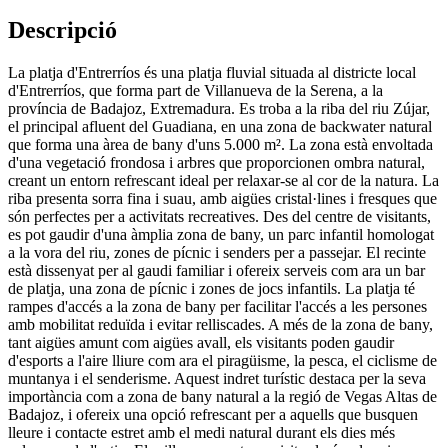
Descripció
La platja d'Entrerríos és una platja fluvial situada al districte local
d'Entrerríos, que forma part de Villanueva de la Serena, a la
província de Badajoz, Extremadura. Es troba a la riba del riu Zújar,
el principal afluent del Guadiana, en una zona de backwater natural
que forma una àrea de bany d'uns 5.000 m². La zona està envoltada
d'una vegetació frondosa i arbres que proporcionen ombra natural,
creant un entorn refrescant ideal per relaxar-se al cor de la natura. La
riba presenta sorra fina i suau, amb aigües cristal·lines i fresques que
són perfectes per a activitats recreatives. Des del centre de visitants,
es pot gaudir d'una àmplia zona de bany, un parc infantil homologat
a la vora del riu, zones de pícnic i senders per a passejar. El recinte
està dissenyat per al gaudi familiar i ofereix serveis com ara un bar
de platja, una zona de pícnic i zones de jocs infantils. La platja té
rampes d'accés a la zona de bany per facilitar l'accés a les persones
amb mobilitat reduïda i evitar relliscades. A més de la zona de bany,
tant aigües amunt com aigües avall, els visitants poden gaudir
d'esports a l'aire lliure com ara el piragüisme, la pesca, el ciclisme de
muntanya i el senderisme. Aquest indret turístic destaca per la seva
importància com a zona de bany natural a la regió de Vegas Altas de
Badajoz, i ofereix una opció refrescant per a aquells que busquen
lleure i contacte estret amb el medi natural durant els dies més