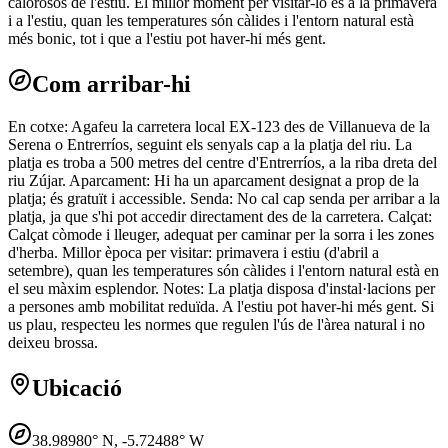
calorosos de l'estiu. El millor moment per visitar-lo és a la primavera
i a l'estiu, quan les temperatures són càlides i l'entorn natural està
més bonic, tot i que a l'estiu pot haver-hi més gent.
Com arribar-hi
En cotxe: Agafeu la carretera local EX-123 des de Villanueva de la
Serena o Entrerríos, seguint els senyals cap a la platja del riu. La
platja es troba a 500 metres del centre d'Entrerríos, a la riba dreta del
riu Zújar. Aparcament: Hi ha un aparcament designat a prop de la
platja; és gratuït i accessible. Senda: No cal cap senda per arribar a la
platja, ja que s'hi pot accedir directament des de la carretera. Calçat:
Calçat còmode i lleuger, adequat per caminar per la sorra i les zones
d'herba. Millor època per visitar: primavera i estiu (d'abril a
setembre), quan les temperatures són càlides i l'entorn natural està en
el seu màxim esplendor. Notes: La platja disposa d'instal·lacions per
a persones amb mobilitat reduïda. A l'estiu pot haver-hi més gent. Si
us plau, respecteu les normes que regulen l'ús de l'àrea natural i no
deixeu brossa.
Ubicació
38.98980
° N,
-5.72488
° W