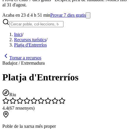
al 31 d'agost.
Acaba en 23 d 4 h 51 min
Provar 7 dies gratis
Inici
/
Recursos turístics
/
Platja d'Entrerríos
Tornar a recursos
Badajoz / Extremadura
Platja d'Entrerríos
Riu
4.4
(
67
ressenyes
)
Poble de la xarxa més proper