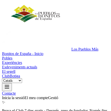
Los Pueblos Más
Bonitos de España - Inicio
Pobles
Experiències
Esdeveniments actuals
El segell
Club
Botiga
Contacte
Inicia la sessió
El meu compte
Gestió
✨
Prova el Club 7 dies gratis
·
Després, preu de fundador. Només fins