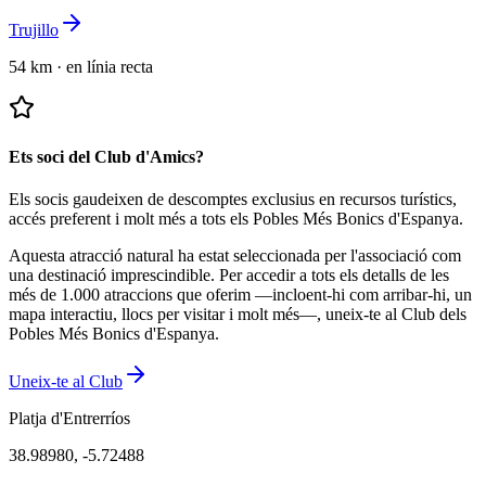
Trujillo
54 km
·
en línia recta
Ets soci del Club d'Amics?
Els socis gaudeixen de descomptes exclusius en recursos turístics,
accés preferent i molt més a tots els Pobles Més Bonics d'Espanya.
Aquesta atracció natural ha estat seleccionada per l'associació com
una destinació imprescindible.
Per accedir a tots els detalls de les
més de 1.000 atraccions que oferim —incloent-hi com arribar-hi, un
mapa interactiu, llocs per visitar i molt més—, uneix-te al Club dels
Pobles Més Bonics d'Espanya.
Uneix-te al Club
Platja d'Entrerríos
38.98980
,
-5.72488