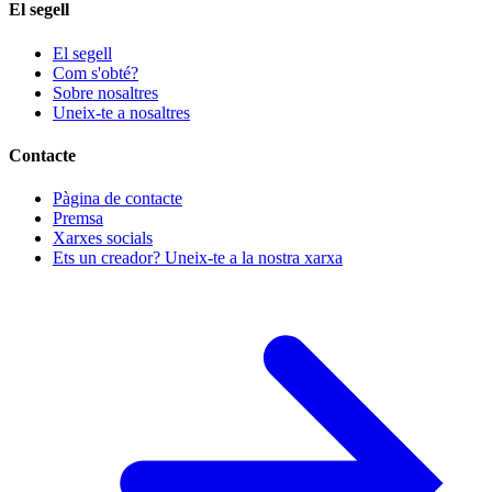
El segell
El segell
Com s'obté?
Sobre nosaltres
Uneix-te a nosaltres
Contacte
Pàgina de contacte
Premsa
Xarxes socials
Ets un creador? Uneix-te a la nostra xarxa