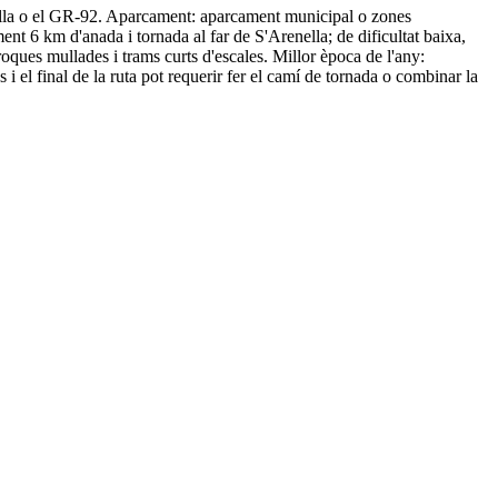
renella o el GR-92. Aparcament: aparcament municipal o zones
ent 6 km d'anada i tornada al far de S'Arenella; de dificultat baixa,
ques mullades i trams curts d'escales. Millor època de l'any:
s i el final de la ruta pot requerir fer el camí de tornada o combinar la