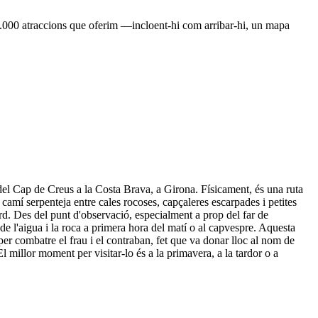
e 1.000 atraccions que oferim —incloent-hi com arribar-hi, un mapa
del Cap de Creus a la Costa Brava, a Girona. Físicament, és una ruta
 camí serpenteja entre cales rocoses, capçaleres escarpades i petites
rd. Des del punt d'observació, especialment a prop del far de
de l'aigua i la roca a primera hora del matí o al capvespre. Aquesta
 per combatre el frau i el contraban, fet que va donar lloc al nom de
 millor moment per visitar-lo és a la primavera, a la tardor o a