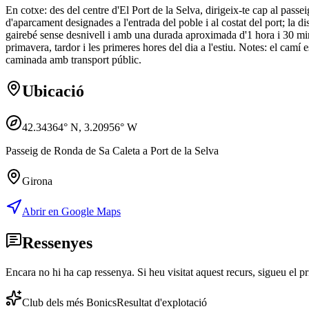
En cotxe: des del centre d'El Port de la Selva, dirigeix-te cap al pass
d'aparcament designades a l'entrada del poble i al costat del port; la d
gairebé sense desnivell i amb una durada aproximada d'1 hora i 30 min
primavera, tardor i les primeres hores del dia a l'estiu. Notes: el camí 
caminada amb transport públic.
Ubicació
42.34364
° N,
3.20956
° W
Passeig de Ronda de Sa Caleta a Port de la Selva
Girona
Abrir en Google Maps
Ressenyes
Encara no hi ha cap ressenya. Si heu visitat aquest recurs, sigueu el pr
Club dels més Bonics
Resultat d'explotació