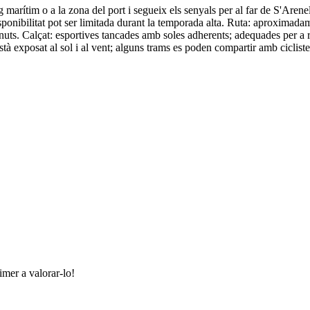
eig marítim o a la zona del port i segueix els senyals per al far de S'A
isponibilitat pot ser limitada durant la temporada alta. Ruta: aproximadam
uts. Calçat: esportives tancades amb soles adherents; adequades per a ro
està exposat al sol i al vent; alguns trams es poden compartir amb cicliste
imer a valorar-lo!