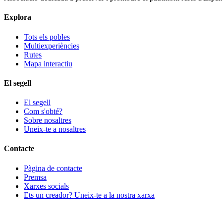
Explora
Tots els pobles
Multiexperiències
Rutes
Mapa interactiu
El segell
El segell
Com s'obté?
Sobre nosaltres
Uneix-te a nosaltres
Contacte
Pàgina de contacte
Premsa
Xarxes socials
Ets un creador? Uneix-te a la nostra xarxa