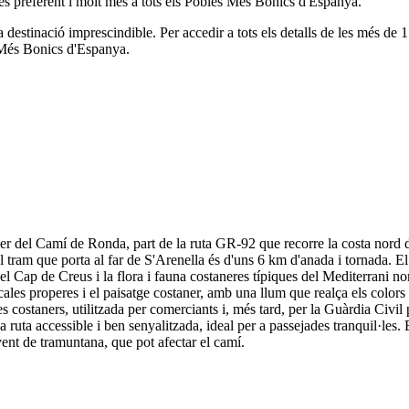
és preferent i molt més a tots els Pobles Més Bonics d'Espanya.
a destinació imprescindible.
Per accedir a tots els detalls de les més d
s Més Bonics d'Espanya.
er del Camí de Ronda, part de la ruta GR-92 que recorre la costa nord 
el tram que porta al far de S'Arenella és d'uns 6 km d'anada i tornada. El
el Cap de Creus i la flora i fauna costaneres típiques del Mediterrani no
ales properes i el paisatge costaner, amb una llum que realça els colors 
es costaners, utilitzada per comerciants i, més tard, per la Guàrdia Civil
ta accessible i ben senyalitzada, ideal per a passejades tranquil·les. El
t vent de tramuntana, que pot afectar el camí.