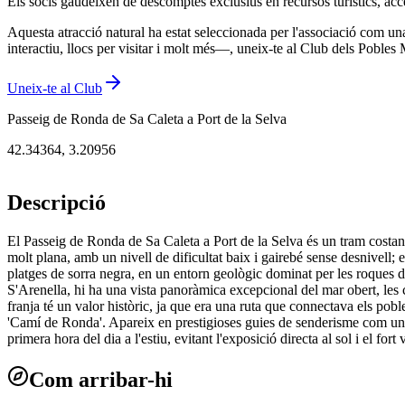
Els socis gaudeixen de descomptes exclusius en recursos turístics, acc
Aquesta atracció natural ha estat seleccionada per l'associació com un
interactiu, llocs per visitar i molt més—, uneix-te al Club dels Poble
Uneix-te al Club
Passeig de Ronda de Sa Caleta a Port de la Selva
42.34364
,
3.20956
Descripció
El Passeig de Ronda de Sa Caleta a Port de la Selva és un tram costan
molt plana, amb un nivell de dificultat baix i gairebé sense desnivell; 
platges de sorra negra, en un entorn geològic dominat per les roques d
S'Arenella, hi ha una vista panoràmica excepcional del mar obert, les c
franja té un valor històric, ja que era una ruta que connectava els pobl
'Camí de Ronda'. Apareix en prestigioses guies de senderisme com una ru
primera hora del dia a l'estiu, evitant l'exposició directa al sol i el for
Com arribar-hi