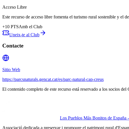
Acceso Libre
Este recurso de acceso libre fomenta el turismo rural sostenible y el 
+
10
PTS
Amb el Club
Uneix-te al Club
Contacte
Sitio Web
https://parcsnaturals.gencat.cat/es/parc-natural-cap-creus
El contenido completo de este recurso está reservado a los socios del 
Los Pueblos Más Bonitos de España - 
Associació dedicada a preservar i promoure el patrimoni rural d'Espa