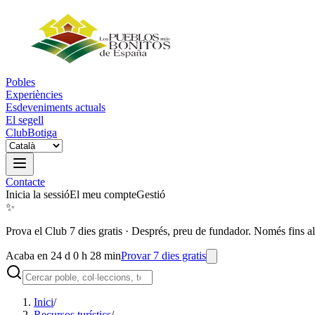
Pobles
Experiències
Esdeveniments actuals
El segell
Club
Botiga
Contacte
Inicia la sessió
El meu compte
Gestió
✨
Prova el Club 7 dies gratis
·
Després, preu de fundador. Només fins al
Acaba en 24 d 0 h 28 min
Provar 7 dies gratis
Inici
/
Recursos turístics
/