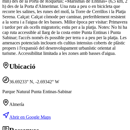
min) des de la Porta de Roquetas; «Marismas de Entinas» (6,5 km, 2
h) des de la Porta d'Almerimar. Una ruta a peu o en bicicleta que
recorre les salines, les runes del molí, la Torre de Cerrillos i la Platja
Serena. Calçat: Calçat còmode per caminar, preferiblement resistent
a la sorra i a l'aigua de les basses. Millor època per visitar: Primavera
i tardor per als ocells migratoris; estiu per a la platja. Notes: No hi ha
cap ruta accessible al llarg de la costa entre Punta Entinas i Punta
Sabinar; l'accés només és possible per terra o a peu per la platja. Les
amenaces potencials inclouen els cultius intensius coberts de plàstic
propers i l'expansió del desenvolupament urbanístic orientat al
turisme. Accessibilitat limitada a les zones amb basses d'aigua.
Ubicació
36.69233
° N,
-2.69342
° W
Parque Natural Punta Entinas-Sabinar
Almería
Abrir en Google Maps