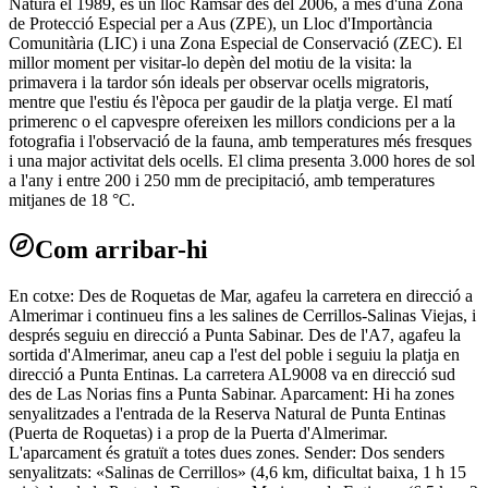
Natura el 1989, és un lloc Ramsar des del 2006, a més d'una Zona
de Protecció Especial per a Aus (ZPE), un Lloc d'Importància
Comunitària (LIC) i una Zona Especial de Conservació (ZEC). El
millor moment per visitar-lo depèn del motiu de la visita: la
primavera i la tardor són ideals per observar ocells migratoris,
mentre que l'estiu és l'època per gaudir de la platja verge. El matí
primerenc o el capvespre ofereixen les millors condicions per a la
fotografia i l'observació de la fauna, amb temperatures més fresques
i una major activitat dels ocells. El clima presenta 3.000 hores de sol
a l'any i entre 200 i 250 mm de precipitació, amb temperatures
mitjanes de 18 °C.
Com arribar-hi
En cotxe: Des de Roquetas de Mar, agafeu la carretera en direcció a
Almerimar i continueu fins a les salines de Cerrillos-Salinas Viejas, i
després seguiu en direcció a Punta Sabinar. Des de l'A7, agafeu la
sortida d'Almerimar, aneu cap a l'est del poble i seguiu la platja en
direcció a Punta Entinas. La carretera AL9008 va en direcció sud
des de Las Norias fins a Punta Sabinar. Aparcament: Hi ha zones
senyalitzades a l'entrada de la Reserva Natural de Punta Entinas
(Puerta de Roquetas) i a prop de la Puerta d'Almerimar.
L'aparcament és gratuït a totes dues zones. Sender: Dos senders
senyalitzats: «Salinas de Cerrillos» (4,6 km, dificultat baixa, 1 h 15