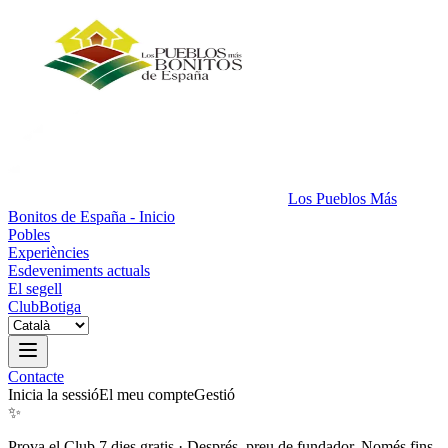
Los Pueblos Más
Bonitos de España - Inicio
Pobles
Experiències
Esdeveniments actuals
El segell
Club
Botiga
Contacte
Inicia la sessió
El meu compte
Gestió
✨
Prova el Club 7 dies gratis
·
Després, preu de fundador. Només fins