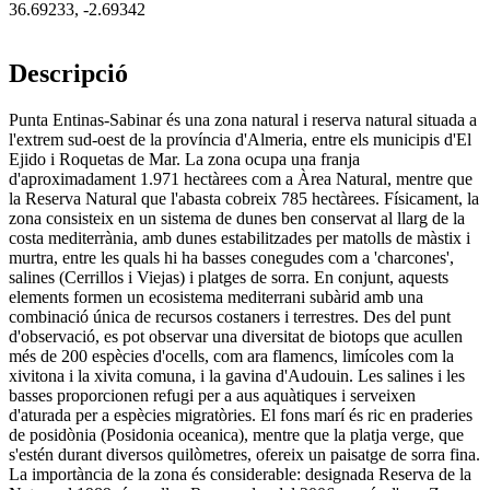
36.69233
,
-2.69342
Descripció
Punta Entinas-Sabinar és una zona natural i reserva natural situada a
l'extrem sud-oest de la província d'Almeria, entre els municipis d'El
Ejido i Roquetas de Mar. La zona ocupa una franja
d'aproximadament 1.971 hectàrees com a Àrea Natural, mentre que
la Reserva Natural que l'abasta cobreix 785 hectàrees. Físicament, la
zona consisteix en un sistema de dunes ben conservat al llarg de la
costa mediterrània, amb dunes estabilitzades per matolls de màstix i
murtra, entre les quals hi ha basses conegudes com a 'charcones',
salines (Cerrillos i Viejas) i platges de sorra. En conjunt, aquests
elements formen un ecosistema mediterrani subàrid amb una
combinació única de recursos costaners i terrestres. Des del punt
d'observació, es pot observar una diversitat de biotops que acullen
més de 200 espècies d'ocells, com ara flamencs, limícoles com la
xivitona i la xivita comuna, i la gavina d'Audouin. Les salines i les
basses proporcionen refugi per a aus aquàtiques i serveixen
d'aturada per a espècies migratòries. El fons marí és ric en praderies
de posidònia (Posidonia oceanica), mentre que la platja verge, que
s'estén durant diversos quilòmetres, ofereix un paisatge de sorra fina.
La importància de la zona és considerable: designada Reserva de la