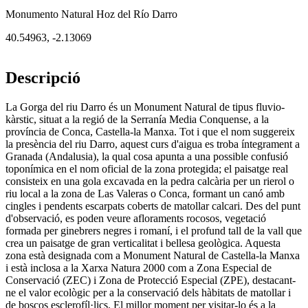
Monumento Natural Hoz del Río Darro
40.54963
,
-2.13069
Descripció
La Gorga del riu Darro és un Monument Natural de tipus fluvio-
kàrstic, situat a la regió de la Serranía Media Conquense, a la
província de Conca, Castella-la Manxa. Tot i que el nom suggereix
la presència del riu Darro, aquest curs d'aigua es troba íntegrament a
Granada (Andalusia), la qual cosa apunta a una possible confusió
toponímica en el nom oficial de la zona protegida; el paisatge real
consisteix en una gola excavada en la pedra calcària per un rierol o
riu local a la zona de Las Valeras o Conca, formant un canó amb
cingles i pendents escarpats coberts de matollar calcari. Des del punt
d'observació, es poden veure afloraments rocosos, vegetació
formada per ginebrers negres i romaní, i el profund tall de la vall que
crea un paisatge de gran verticalitat i bellesa geològica. Aquesta
zona està designada com a Monument Natural de Castella-la Manxa
i està inclosa a la Xarxa Natura 2000 com a Zona Especial de
Conservació (ZEC) i Zona de Protecció Especial (ZPE), destacant-
ne el valor ecològic per a la conservació dels hàbitats de matollar i
de boscos esclerofíl·lics. El millor moment per visitar-lo és a la