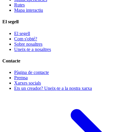
Rutes
Mapa interactiu
El segell
El segell
Com s'obté?
Sobre nosaltres
Uneix-te a nosaltres
Contacte
Pàgina de contacte
Premsa
Xarxes socials
Ets un creador? Uneix-te a la nostra xarxa