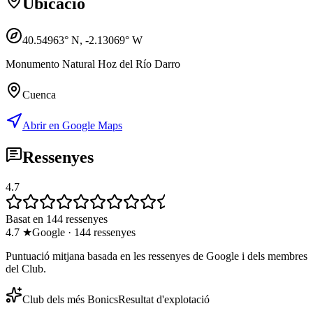
Ubicació
40.54963
° N,
-2.13069
° W
Monumento Natural Hoz del Río Darro
Cuenca
Abrir en Google Maps
Ressenyes
4.7
Basat en 144 ressenyes
4.7
★
Google
·
144
ressenyes
Puntuació mitjana basada en les ressenyes de Google i dels membres
del Club.
Club dels més Bonics
Resultat d'explotació