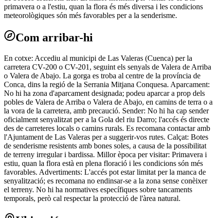
primavera o a l'estiu, quan la flora és més diversa i les condicions
meteorològiques són més favorables per a la senderisme.
Com arribar-hi
En cotxe: Accediu al municipi de Las Valeras (Cuenca) per la
carretera CV-200 o CV-201, seguint els senyals de Valera de Arriba
o Valera de Abajo. La gorga es troba al centre de la província de
Conca, dins la regió de la Serrania Mitjana Conquesa. Aparcament:
No hi ha zona d'aparcament designada; podeu aparcar a prop dels
pobles de Valera de Arriba o Valera de Abajo, en camins de terra o a
la vora de la carretera, amb precaució. Sender: No hi ha cap sender
oficialment senyalitzat per a la Gola del riu Darro; l'accés és directe
des de carreteres locals o camins rurals. Es recomana contactar amb
l'Ajuntament de Las Valeras per a suggerir-vos rutes. Calçat: Botes
de senderisme resistents amb bones soles, a causa de la possibilitat
de terreny irregular i bardissa. Millor època per visitar: Primavera i
estiu, quan la flora està en plena floració i les condicions són més
favorables. Advertiments: L'accés pot estar limitat per la manca de
senyalització; es recomana no endinsar-se a la zona sense conèixer
el terreny. No hi ha normatives específiques sobre tancaments
temporals, però cal respectar la protecció de l'àrea natural.