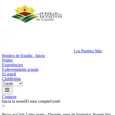
Los Pueblos Más
Bonitos de España - Inicio
Pobles
Experiències
Esdeveniments actuals
El segell
Club
Botiga
Contacte
Inicia la sessió
El meu compte
Gestió
✨
Prova el Club 7 dies gratis
·
Després, preu de fundador. Només fins