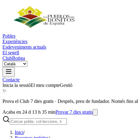
Pobles
Experiències
Esdeveniments actuals
El segell
Club
Botiga
Contacte
Inicia la sessió
El meu compte
Gestió
✨
Prova el Club 7 dies gratis
·
Després, preu de fundador. Només fins al
Acaba en 24 d 13 h 35 min
Provar 7 dies gratis
Inici
/
Recursos turístics
/