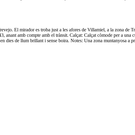
evejo. El mirador es troba just a les afores de Villamiel, a la zona de 
3, anant amb compte amb el trànsit. Calçat: Calçat còmode per a una cur
t en dies de llum brillant i sense boira. Notes: Una zona muntanyosa a p