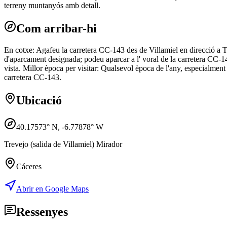
terreny muntanyós amb detall.
Com arribar-hi
En cotxe: Agafeu la carretera CC-143 des de Villamiel en direcció a Tr
d'aparcament designada; podeu aparcar a l' voral de la carretera CC-14
vista. Millor època per visitar: Qualsevol època de l'any, especialmen
carretera CC-143.
Ubicació
40.17573
° N,
-6.77878
° W
Trevejo (salida de Villamiel) Mirador
Cáceres
Abrir en Google Maps
Ressenyes