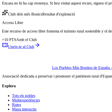
Encara no hi ha cap ressenya. Si heu visitat aquest recurs, sigueu el pr
Club dels més Bonics
Resultat d'explotació
Acceso Libre
Este recurso de acceso libre fomenta el turismo rural sostenible y el 
+
10
PTS
Amb el Club
Uneix-te al Club
Los Pueblos Más Bonitos de España - 
Associació dedicada a preservar i promoure el patrimoni rural d'Espa
Explora
Tots els pobles
Multiexperiències
Rutes
Mapa interactiu