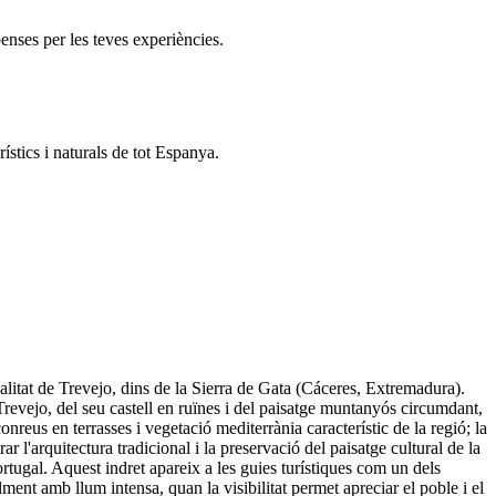
enses per les teves experiències.
ístics i naturals de tot Espanya.
calitat de Trevejo, dins de la Sierra de Gata (Cáceres, Extremadura).
Trevejo, del seu castell en ruïnes i del paisatge muntanyós circumdant,
reus en terrasses i vegetació mediterrània característic de la regió; la
r l'arquitectura tradicional i la preservació del paisatge cultural de la
tugal. Aquest indret apareix a les guies turístiques com un dels
lment amb llum intensa, quan la visibilitat permet apreciar el poble i el