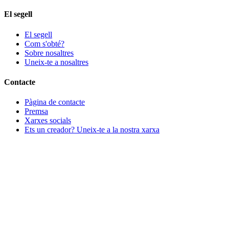
El segell
El segell
Com s'obté?
Sobre nosaltres
Uneix-te a nosaltres
Contacte
Pàgina de contacte
Premsa
Xarxes socials
Ets un creador? Uneix-te a la nostra xarxa