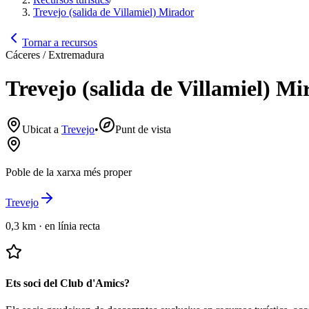
Trevejo (salida de Villamiel) Mirador
Tornar a recursos
Cáceres / Extremadura
Trevejo (salida de Villamiel) M
Ubicat a
Trevejo
•
Punt de vista
Poble de la xarxa més proper
Trevejo
0,3 km
·
en línia recta
Ets soci del Club d'Amics?