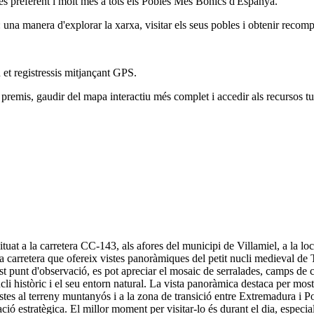
és preferent i molt més a tots els Pobles Més Bonics d'Espanya.
na manera d'explorar la xarxa, visitar els seus pobles i obtenir recomp
 et registressis mitjançant GPS.
remis, gaudir del mapa interactiu més complet i accedir als recursos tur
ituat a la carretera CC-143, als afores del municipi de Villamiel, a la lo
a carretera que ofereix vistes panoràmiques del petit nucli medieval de 
punt d'observació, es pot apreciar el mosaic de serralades, camps de con
cli històric i el seu entorn natural. La vista panoràmica destaca per mostra
es al terreny muntanyós i a la zona de transició entre Extremadura i Por
ció estratègica. El millor moment per visitar-lo és durant el dia, especia