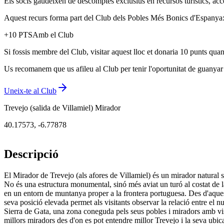
Els socis gaudeixen de descomptes exclusius en recursos turístics, acc
Aquest recurs forma part del Club dels Pobles Més Bonics d'Espanya: u
+
10
PTS
Amb el Club
Si fossis membre del Club, visitar aquest lloc et donaria 10 punts quan
Us recomanem que us afileu al Club per tenir l'oportunitat de guanyar p
Uneix-te al Club
Trevejo (salida de Villamiel) Mirador
40.17573
,
-6.77878
Descripció
El Mirador de Trevejo (als afores de Villamiel) és un mirador natural s
No és una estructura monumental, sinó més aviat un turó al costat de l
en un entorn de muntanya proper a la frontera portuguesa. Des d'aquest 
seva posició elevada permet als visitants observar la relació entre el nu
Sierra de Gata, una zona coneguda pels seus pobles i miradors amb vist
millors miradors des d'on es pot entendre millor Trevejo i la seva ubica