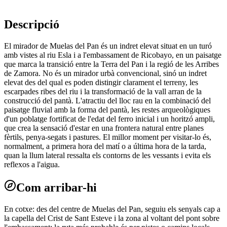
Descripció
El mirador de Muelas del Pan és un indret elevat situat en un turó
amb vistes al riu Esla i a l'embassament de Ricobayo, en un paisatge
que marca la transició entre la Terra del Pan i la regió de les Arribes
de Zamora. No és un mirador urbà convencional, sinó un indret
elevat des del qual es poden distingir clarament el terreny, les
escarpades ribes del riu i la transformació de la vall arran de la
construcció del pantà. L'atractiu del lloc rau en la combinació del
paisatge fluvial amb la forma del pantà, les restes arqueològiques
d'un poblatge fortificat de l'edat del ferro inicial i un horitzó ampli,
que crea la sensació d'estar en una frontera natural entre planes
fèrtils, penya-segats i pastures. El millor moment per visitar-lo és,
normalment, a primera hora del matí o a última hora de la tarda,
quan la llum lateral ressalta els contorns de les vessants i evita els
reflexos a l'aigua.
Com arribar-hi
En cotxe: des del centre de Muelas del Pan, seguiu els senyals cap a
la capella del Crist de Sant Esteve i la zona al voltant del pont sobre