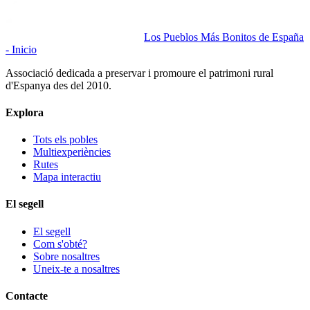
Los Pueblos Más Bonitos de España
- Inicio
Associació dedicada a preservar i promoure el patrimoni rural
d'Espanya des del 2010.
Explora
Tots els pobles
Multiexperiències
Rutes
Mapa interactiu
El segell
El segell
Com s'obté?
Sobre nosaltres
Uneix-te a nosaltres
Contacte