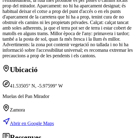
l'embassament; la ruta més probable és per pistes o camins locals
prop del mirador. Aparcament: no hi ha aparcament designat; és
habitual deixar el cotxe a prop del punt d'accés o en els punts
d'aparcament de la carretera que hi ha a prop, tenint cura de no
obstruir els camins ni les propietats privades. Calçat: calçat tancat
amb soles adherents, ja que el terra pot ser de terra i estar cobert de
matolls en alguns trams. Millor època de l'any: primavera i tardor;
també a la posta de sol, quan fa més fresca i la llum és millor.
Advertiments: la zona pot contenir vegetació no tallada i no hi ha
informació sobre l'accessibilitat universal; es recomana extremar les
precaucions a prop de les pendents i els cantons.
Ubicació
41.53505
° N,
-5.97599
° W
Muelas del Pan Mirador
Zamora
Abrir en Google Maps
Ressenyes