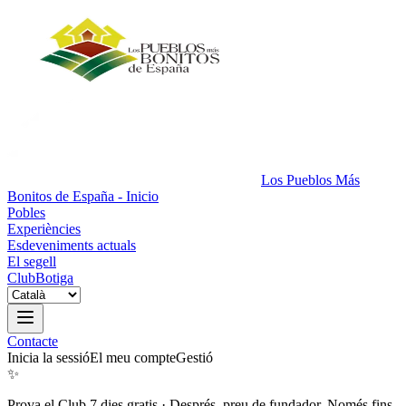
Los Pueblos Más
Bonitos de España - Inicio
Pobles
Experiències
Esdeveniments actuals
El segell
Club
Botiga
Contacte
Inicia la sessió
El meu compte
Gestió
✨
Prova el Club 7 dies gratis
·
Després, preu de fundador. Només fins