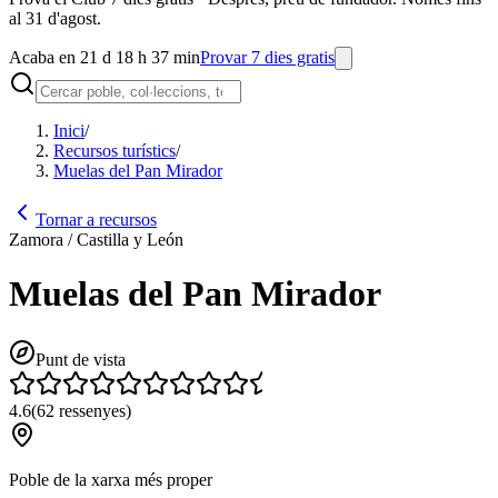
al 31 d'agost.
Acaba en 21 d 18 h 37 min
Provar 7 dies gratis
Inici
/
Recursos turístics
/
Muelas del Pan Mirador
Tornar a recursos
Zamora / Castilla y León
Muelas del Pan Mirador
Punt de vista
4.6
(
62
ressenyes
)
Poble de la xarxa més proper